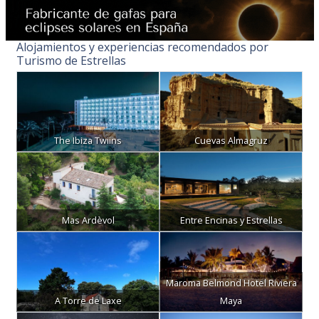
Alojamientos y experiencias recomendados por
Turismo de Estrellas
The Ibiza Twiins
Cuevas Almagruz
Mas Ardèvol
Entre Encinas y Estrellas
Maroma Belmond Hotel Riviera
A Torre de Laxe
Maya