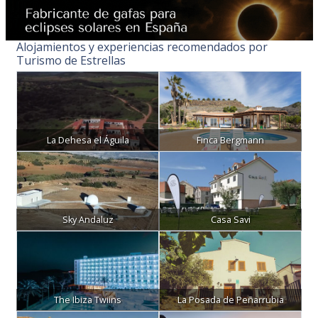
Alojamientos y experiencias recomendados por
Turismo de Estrellas
La Dehesa el Águila
Finca Bergmann
Sky Andaluz
Casa Savi
The Ibiza Twiins
La Posada de Peñarrubia