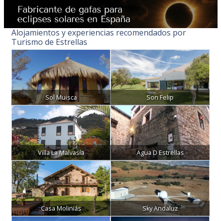
Alojamientos y experiencias recomendados por
Turismo de Estrellas
Sol Muisca
Son Felip
Villa La Malvasía
Agua D Estrellas
Casa Moliniás
Sky Andaluz