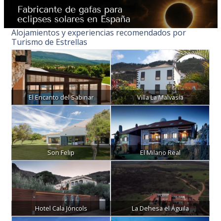
Alojamientos y experiencias recomendados por
Turismo de Estrellas
El Encanto del Sabinar
Villa La Malvasía
Son Felip
El Milano Real
Hotel Cala Jóncols
La Dehesa el Águila