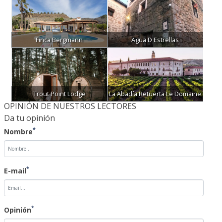
Finca Bergmann
Agua D Estrellas
Trout Point Lodge
La Abadía Retuerta Le Domaine
OPINIÓN DE NUESTROS LECTORES
Da tu opinión
*
Nombre
*
E-mail
*
Opinión