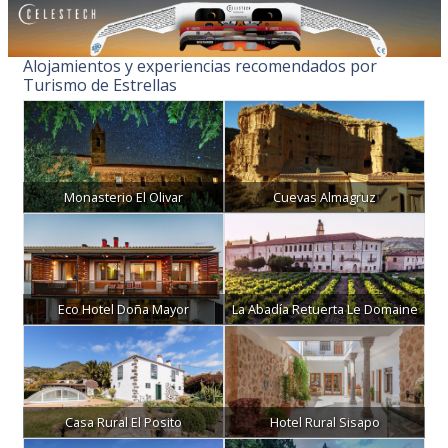
Alojamientos y experiencias recomendados por
Turismo de Estrellas
Monasterio El Olivar
Cuevas Almagruz
Eco Hotel Doña Mayor
La Abadía Retuerta Le Domaine
Casa Rural El Posito
Hotel Rural Sisapo