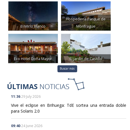
Hospedería Parque de
El Mirlo Blanco
Monfragüe
Eco Hotel Doña Mayor
El Jardín de Castillo
Buscar más
11:36
29 July 2026
Vive el eclipse en Brihuega: TdE sortea una entrada doble
para Solaris 2.0
09:40
24 June 2026