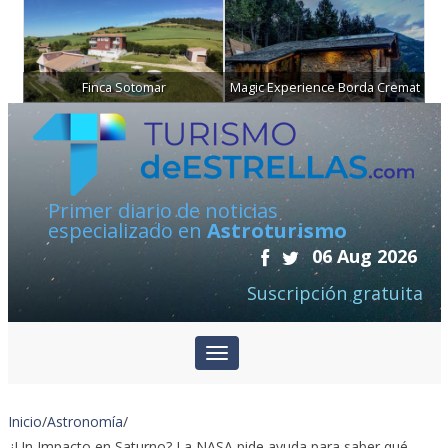
Finca Sotomar
Magic Experience Borda Cremat
Primer diario de noticias
especializado en
Astroturismo
06 Aug 2026
Suscripción gratuita
Inicio
/
Astronomía
/
¿Un Impacto en Saturno? La NASA pide ayuda para saber qué