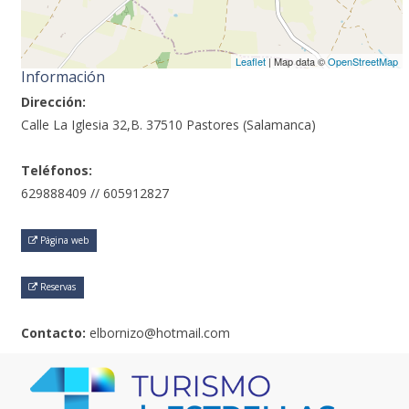
Leaflet
| Map data ©
OpenStreetMap
Información
Dirección:
Calle La Iglesia 32,B. 37510 Pastores (Salamanca)
Teléfonos:
629888409 // 605912827
Página web
Reservas
Contacto:
elbornizo@hotmail.com