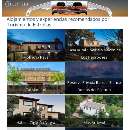
Alojamientos y experiencias recomendados por
Turismo de Estrellas
Casa Rural Obejuelo Balcón de
Molino la Nava
Los Pedroches
Reserva Privada Barreal Blanco
Cal Maciarol
Domos del Silencio
Hábitat Cigüeña Negra
Mas Ardèvol