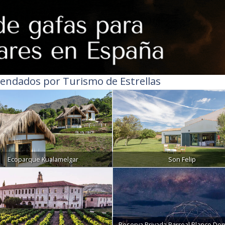
endados por Turismo de Estrellas
Ecoparque Kualamelgar
Son Felip
Reserva Privada Barreal Blanco Do