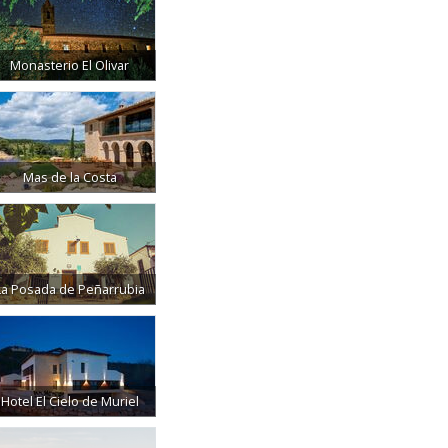
Monasterio El Olivar
Mas de la Costa
La Posada de Peñarrubia
Hotel El Cielo de Muriel