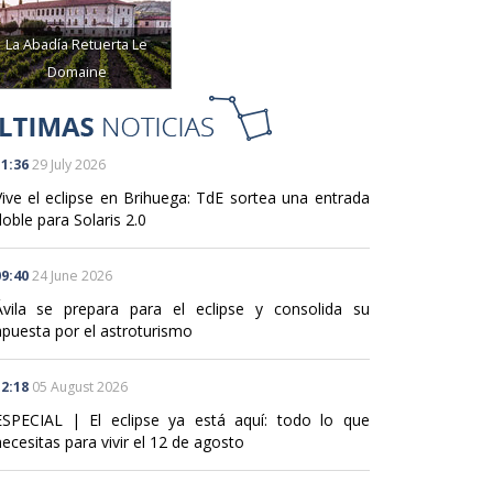
La Abadía Retuerta Le
Domaine
1:36
29 July 2026
Vive el eclipse en Brihuega: TdE sortea una entrada
oble para Solaris 2.0
9:40
24 June 2026
Ávila se prepara para el eclipse y consolida su
apuesta por el astroturismo
2:18
05 August 2026
ESPECIAL | El eclipse ya está aquí: todo lo que
ecesitas para vivir el 12 de agosto