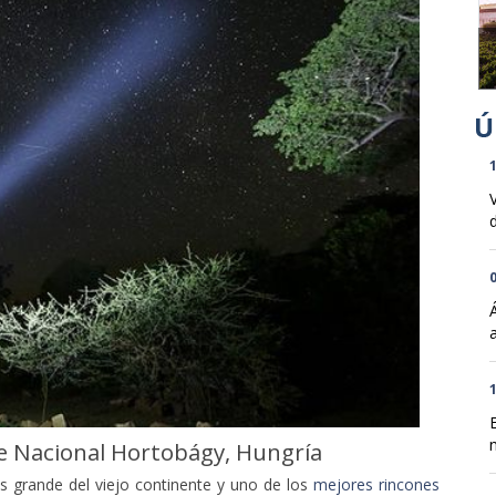
1
d
0
1
que Nacional Hortobágy, Hungría
n
ás grande del viejo continente y uno de los
mejores rincones