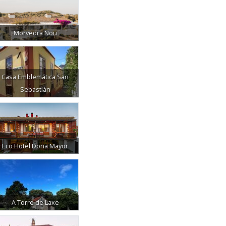
Morvedra Nou
Casa Emblemática San
Sebastián
Eco Hotel Doña Mayor
A Torre de Laxe