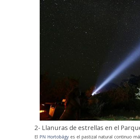
2- Llanuras de estrellas en el Par
El
PN Hortobágy
es el pastizal natural continuo m