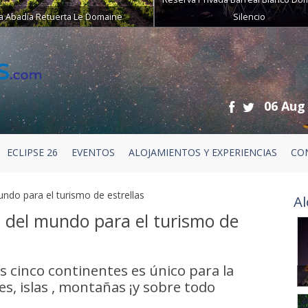
a Abadía Retuerta Le Domaine
Silencio
06 Aug
ECLIPSE 26
EVENTOS
ALOJAMIENTOS Y EXPERIENCIAS
CO
ndo para el turismo de estrellas
Al
s del mundo para el turismo de
s cinco continentes es único para la
s, islas , montañas ¡y sobre todo