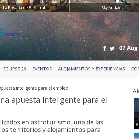
La Posada de Peñarrubia
Sky Andaluz
07 Aug
ECLIPSE 26
EVENTOS
ALOJAMIENTOS Y EXPERIENCIAS
CO
puesta inteligente para el empleo
Al
na apuesta inteligente para el
izados en astroturismo, una de las
B
s territorios y alojamientos para