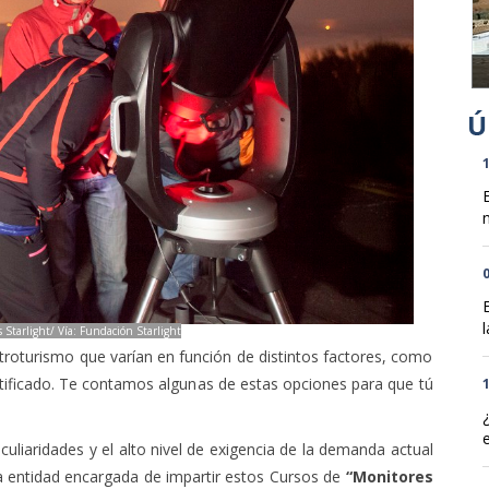
1
n
0
l
 Starlight/ Vía: Fundación Starlight
troturismo que varían en función de distintos factores, como
rtificado. Te contamos algunas de estas opciones para que tú
1
culiaridades y el alto nivel de exigencia de la demanda actual
a entidad encargada de impartir estos Cursos de
“Monitores