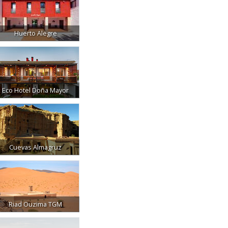
Huerto Alegre
Eco Hotel Doña Mayor
Cuevas Almagruz
Riad Ouzima TGM