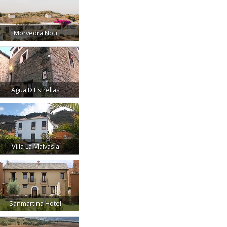
Morvedra Nou
Agua D Estrellas
Villa La Malvasía
Sanmartina Hotel