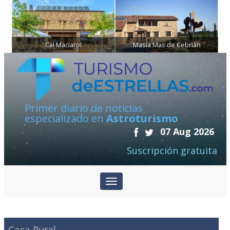
Cal Maciarol
Masía Mas de Cebrián
Primer diario de noticias
especializado en
Astroturismo
07 Aug 2026
Suscripción gratuita
Casa Rural