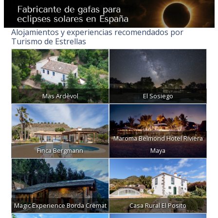
Alojamientos y experiencias recomendados por
Turismo de Estrellas
Mas Ardèvol
El Sosiego
Maroma Belmond Hotel Riviera
Finca Bergmann
Maya
Magic Experience Borda Cremat
Casa Rural El Posito