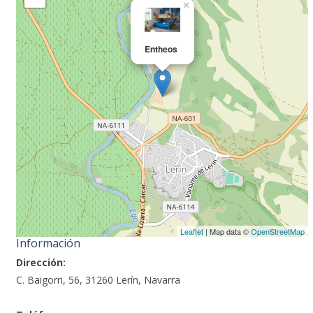
×
Entheos
Leaflet
| Map data ©
OpenStreetMap
Información
Dirección:
C. Baigorri, 56, 31260 Lerín, Navarra