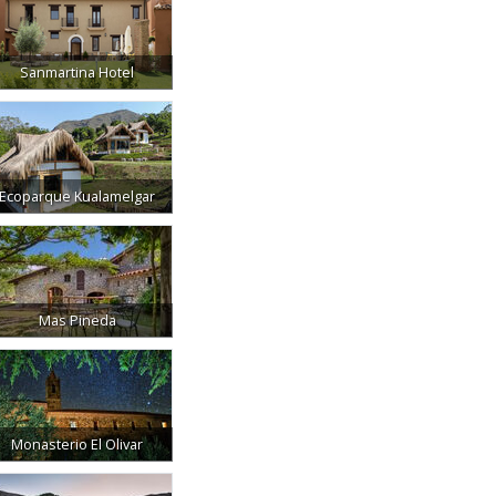
Sanmartina Hotel
Ecoparque Kualamelgar
Mas Pineda
Monasterio El Olivar