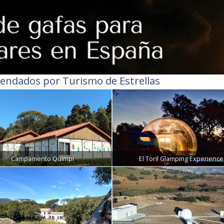
endados por Turismo de Estrellas
Campamento Quimpi
El Toril Glamping Experience