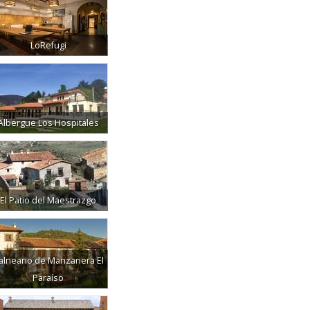
LoRefugi
Albergue Los Hospitales
El Patio del Maestrazgo
alneario de Manzanera El
Paraíso