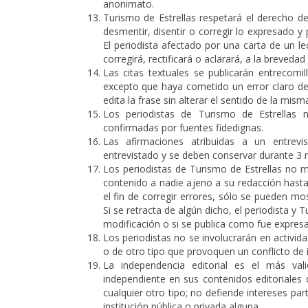
anonimato.
Turismo de Estrellas respetará el derecho de
desmentir, disentir o corregir lo expresado y 
El periodista afectado por una carta de un le
corregirá, rectificará o aclarará, a la breveda
Las citas textuales se publicarán entrecomi
excepto que haya cometido un error claro de 
edita la frase sin alterar el sentido de la mism
Los periodistas de Turismo de Estrellas
confirmadas por fuentes fidedignas.
Las afirmaciones atribuidas a un entrev
entrevistado y se deben conservar durante 3 
Los periodistas de Turismo de Estrellas no m
contenido a nadie ajeno a su redacción hasta 
el fin de corregir errores, sólo se pueden mos
Si se retracta de algún dicho, el periodista y 
modificación o si se publica como fue expres
Los periodistas no se involucrarán en actividad
o de otro tipo que provoquen un conflicto de i
La independencia editorial es el más vali
independiente en sus contenidos editoriales d
cualquier otro tipo; no defiende intereses part
institución pública o privada alguna.