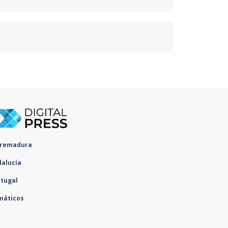
tremadura
dalucía
rtugal
máticos