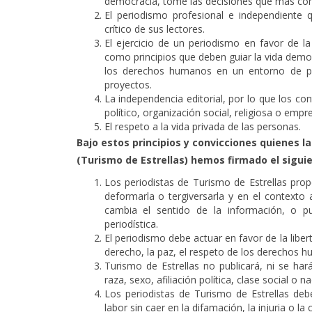
democracia, tome las decisiones que más con
El periodismo profesional e independiente 
crítico de sus lectores.
El ejercicio de un periodismo en favor de la 
como principios que deben guiar la vida democ
los derechos humanos en un entorno de paz
proyectos.
La independencia editorial, por lo que los con
político, organización social, religiosa o empre
El respeto a la vida privada de las personas.
Bajo estos principios y convicciones quienes 
(Turismo de Estrellas) hemos firmado el siguie
Los periodistas de Turismo de Estrellas prop
deformarla o tergiversarla y en el context
cambia el sentido de la información, o pu
periodística.
El periodismo debe actuar en favor de la libe
derecho, la paz, el respeto de los derechos hu
Turismo de Estrellas no publicará, ni se har
raza, sexo, afiliación política, clase social o n
Los periodistas de Turismo de Estrellas debe
labor sin caer en la difamación, la injuria o la 