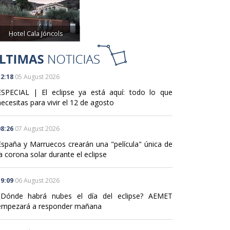
Hotel Cala Jóncols
2:18
05 August 2026
ESPECIAL | El eclipse ya está aquí: todo lo que
ecesitas para vivir el 12 de agosto
8:26
07 August 2026
España y Marruecos crearán una "película" única de
a corona solar durante el eclipse
9:09
06 August 2026
¿Dónde habrá nubes el día del eclipse? AEMET
empezará a responder mañana