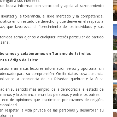
vengan a sus intereses.
que busca informar con veracidad y apela al razonamiento
libertad y la tolerancia, el libre mercado y la competencia,
rática en un estado de derecho, y que derive en el respeto a
, que favorezca el florecimiento de los individuos y sus
tenidos serán ajenos a cualquier interés particular de partido
sarial.
laboramos y colaboramos en Turismo de Estrellas
nte Código de Ética:
orcionarán a sus lectores información veraz y oportuna, sin
o adecuado para su comprensión. Omitir datos cuya ausencia
blicarlos a conciencia de su falsedad quebrante la ética
rtad en su sentido más amplio, de la democracia, el estado de
manos y la tolerancia entre las personas y entre los países.
B
á eco de opiniones que discriminen por razones de religión,
acionalidad.
n respetar la vida privada de las personas y desarrollar su
calumnia.