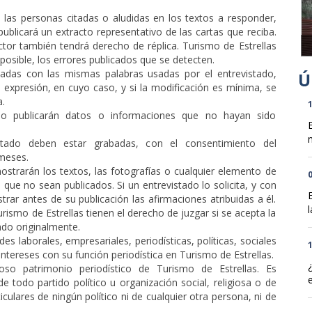
 las personas citadas o aludidas en los textos a responder,
publicará un extracto representativo de las cartas que reciba.
ctor también tendrá derecho de réplica. Turismo de Estrellas
d posible, los errores publicados que se detecten.
lladas con las mismas palabras usadas por el entrevistado,
expresión, en cuyo caso, y si la modificación es mínima, se
a.
1
 no publicarán datos o informaciones que no hayan sido
n
istado deben estar grabadas, con el consentimiento del
meses.
ostrarán los textos, las fotografías o cualquier elemento de
0
que no sean publicados. Si un entrevistado lo solicita, y con
trar antes de su publicación las afirmaciones atribuidas a él.
l
Turismo de Estrellas tienen el derecho de juzgar si se acepta la
ado originalmente.
es laborales, empresariales, periodísticas, políticas, sociales
1
ntereses con su función periodística en Turismo de Estrellas.
oso patrimonio periodístico de Turismo de Estrellas. Es
e todo partido político u organización social, religiosa o de
iculares de ningún político ni de cualquier otra persona, ni de