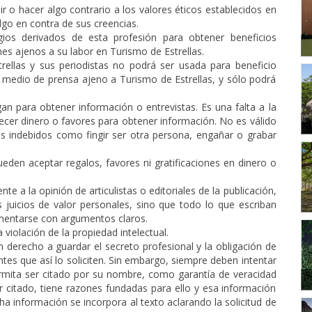
ir o hacer algo contrario a los valores éticos establecidos en
algo en contra de sus creencias.
gios derivados de esta profesión para obtener beneficios
nes ajenos a su labor en Turismo de Estrellas.
rellas y sus periodistas no podrá ser usada para beneficio
 medio de prensa ajeno a Turismo de Estrellas, y sólo podrá
an para obtener información o entrevistas. Es una falta a la
recer dinero o favores para obtener información. No es válido
s indebidos como fingir ser otra persona, engañar o grabar
eden aceptar regalos, favores ni gratificaciones en dinero o
 a la opinión de articulistas o editoriales de la publicación,
s juicios de valor personales, sino que todo lo que escriban
mentarse con argumentos claros.
la violación de la propiedad intelectual.
n derecho a guardar el secreto profesional y la obligación de
tes que así lo soliciten. Sin embargo, siempre deben intentar
rmita ser citado por su nombre, como garantía de veracidad
ser citado, tiene razones fundadas para ello y esa información
ha información se incorpora al texto aclarando la solicitud de