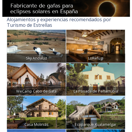
Alojamientos y experiencias recomendados por
Turismo de Estrellas
Sky Andaluz
LoRefugi
WeCamp Cabo de Gata
La Posada de Peñarrubia
Casa Moliniás
Ecoparque Kualamelgar