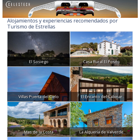
Alojamientos y experiencias recomendados por
Turismo de Estrellas
El Sosiego
Casa Rural El Posito
Villas Puerta del Cielo
El Encanto del Sabinar
Mas de la Costa
La Alquería de Valverde