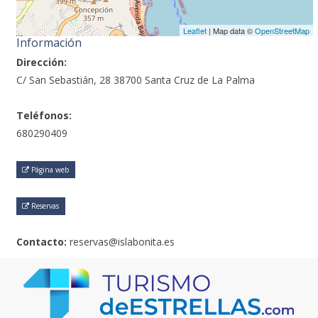
Leaflet
| Map data ©
OpenStreetMap
Información
Dirección:
C/ San Sebastián, 28 38700 Santa Cruz de La Palma
Teléfonos:
680290409
Página web
Reservas
Contacto:
reservas@islabonita.es