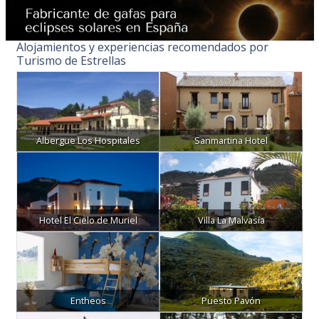
Alojamientos y experiencias recomendados por
Turismo de Estrellas
Albergue Los Hospitales
Sanmartina Hotel
Hotel El Cielo de Muriel
Villa La Malvasía
Entheos
Puesto Pavón