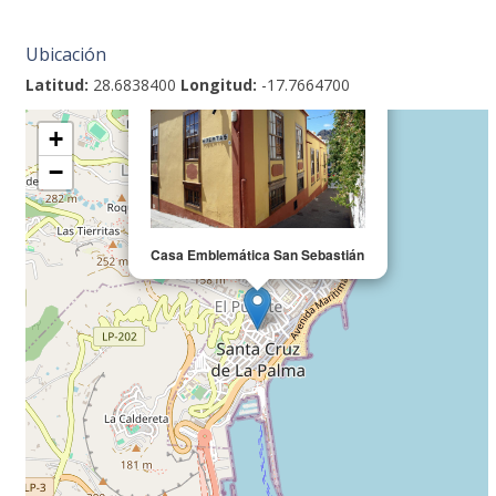
Ubicación
×
Latitud:
28.6838400
Longitud:
-17.7664700
+
−
Casa Emblemática San Sebastián