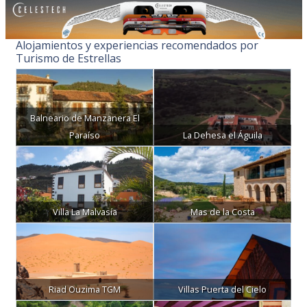
Alojamientos y experiencias recomendados por
Turismo de Estrellas
Balneario de Manzanera El
Paraíso
La Dehesa el Águila
Villa La Malvasía
Mas de la Costa
Riad Ouzima TGM
Villas Puerta del Cielo