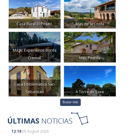
Casa Rural El Posito
Mas de la Costa
Magic Experience Borda
Cremat
Mas Pineda
Casa Emblemática San
Sebastián
A Torre de Laxe
Buscar más
12:18
05 August 2026