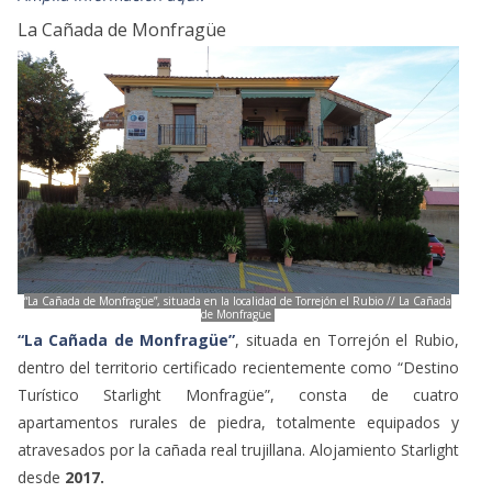
La Cañada de Monfragüe
“La Cañada de Monfragüe”, situada en la localidad de Torrejón el Rubio // La Cañada
de Monfragüe
“La Cañada de Monfragüe”
, situada en Torrejón el Rubio,
dentro del territorio certificado recientemente como “Destino
Turístico Starlight Monfragüe”, consta de cuatro
apartamentos rurales de piedra, totalmente equipados y
atravesados por la cañada real trujillana. Alojamiento Starlight
desde
2017.