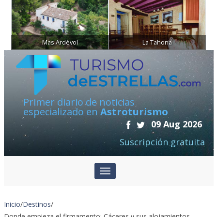
Mas Ardèvol
La Tahona
Primer diario de noticias
especializado en
Astroturismo
09 Aug 2026
Suscripción gratuita
Inicio
/
Destinos
/
Donde empieza el firmamento: Cáceres y sus alojamientos