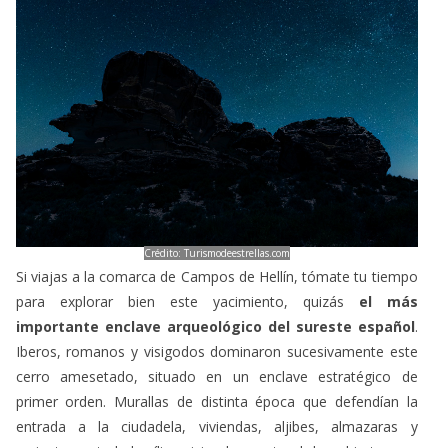
Crédito: Turismodeestrellas.com
Si viajas a la comarca de Campos de Hellín, tómate tu tiempo
para explorar bien este yacimiento, quizás
el más
importante enclave arqueológico del sureste español
.
Iberos, romanos y visigodos dominaron sucesivamente este
cerro amesetado, situado en un enclave estratégico de
primer orden. Murallas de distinta época que defendían la
entrada a la ciudadela, viviendas, aljibes, almazaras y