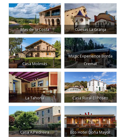
Mas de la Costa
Cuevas La Granja
Magic Experience Borda
Casa Moliniás
Cremat
La Tahona
Casa Rural El Posito
Casa A Pedreira
Eco Hotel Doña Mayor