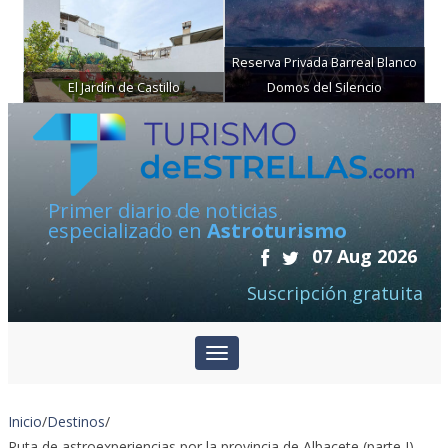
Reserva Privada Barreal Blanco
El Jardín de Castillo
Domos del Silencio
Primer diario de noticias
especializado en
Astroturismo
07 Aug 2026
Suscripción gratuita
Inicio
/
Destinos
/
Ruta de astroexperiencias por la provincia de Albacete (parte I)