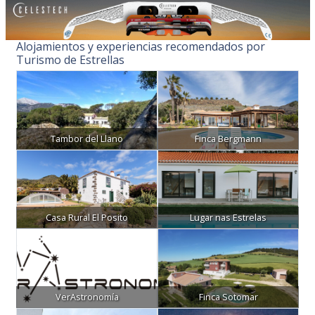
Alojamientos y experiencias recomendados por
Turismo de Estrellas
Tambor del Llano
Finca Bergmann
Casa Rural El Posito
Lugar nas Estrelas
VerAstronomía
Finca Sotomar