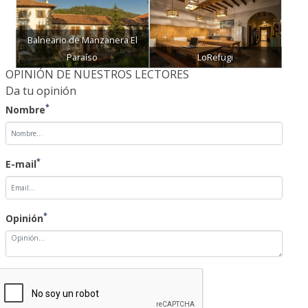
Balneario de Manzanera El
Paraíso
LoRefugi
OPINIÓN DE NUESTROS LECTORES
Da tu opinión
*
Nombre
*
E-mail
*
Opinión