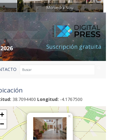
Morvedra Nou
Suscripción gratuita
 2026
NTACTO
icación
titud:
38.7094400
Longitud:
-4.1767500
+
×
−