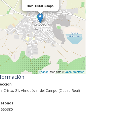
Hotel Rural Sisapo
Leaflet
| Map data ©
OpenStreetMap
formación
ección:
le Cristo, 21. Almodóvar del Campo (Ciudad Real)
léfonos:
1665380