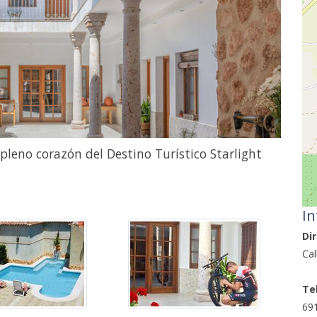
leno corazón del Destino Turístico Starlight
In
Dir
Cal
Te
69