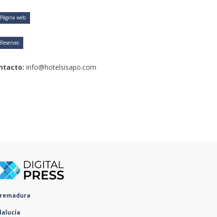
Página web
Reservas
ntacto:
info@hotelsisapo.com
tremadura
dalucía