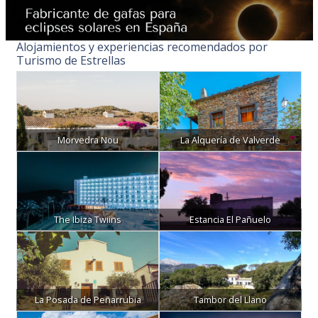
Alojamientos y experiencias recomendados por
Turismo de Estrellas
Morvedra Nou
La Alquería de Valverde
The Ibiza Twiins
Estancia El Pañuelo
La Posada de Peñarrubia
Tambor del Llano