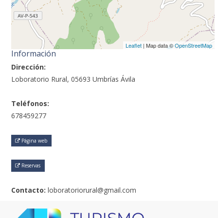
Leaflet
| Map data ©
OpenStreetMap
Información
Dirección:
Loboratorio Rural, 05693 Umbrías Ávila
Teléfonos:
678459277
Página web
Reservas
Contacto:
loboratoriorural@gmail.com