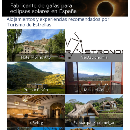
Alojamientos y experiencias recomendados por
Turismo de Estrellas
Hotel Molino Alto
VerAstronomía
Puesto Pavón
Mas del Cel
LoRefugi
Ecoparque Kualamelgar