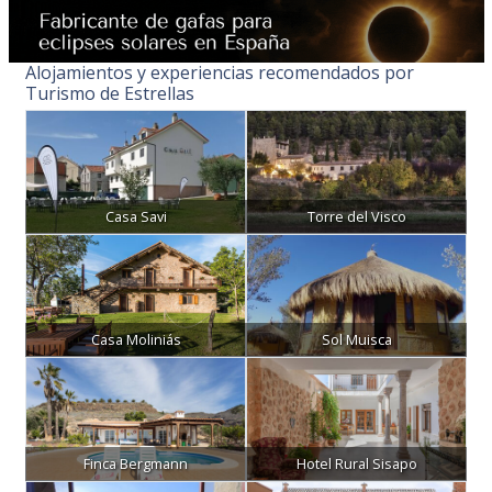
Alojamientos y experiencias recomendados por
Turismo de Estrellas
Casa Savi
Torre del Visco
Casa Moliniás
Sol Muisca
Finca Bergmann
Hotel Rural Sisapo