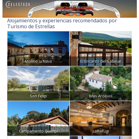
Alojamientos y experiencias recomendados por
Turismo de Estrellas
Molino la Nava
El Encanto del Sabinar
Son Felip
Mas Ardèvol
Campamento Quimpi
LoRefugi