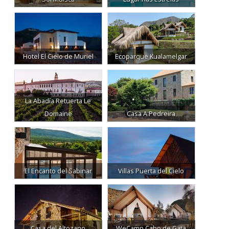
Hotel El Cielo de Muriel
Ecoparque Kualamelgar
La Abadía Retuerta Le
Domaine
Casa A Pedreira
El Encanto del Sabinar
Villas Puerta del Cielo
Casa del Altozano
WeCamp Cabo de Gata