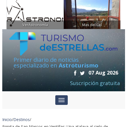
VerAstronomía
Mas del Cel
Primer diario de noticias
especializado en
Astroturismo
07 Aug 2026
Suscripción gratuita
Inicio
/
Destinos
/
Ermita de San Marcos en Ventillas: Una atalaya al cielo de