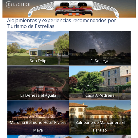
Alojamientos y experiencias recomendados por
Turismo de Estrellas
Son Felip
El Sosiego
La Dehesa el Águila
Casa A Pedreira
Maroma Belmond Hotel Riviera
Balneario de Manzanera El
Maya
Paraíso