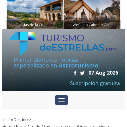
Mas de la Costa
WeCamp Cabo de Gata
Primer diario de noticias
especializado en
Astroturismo
07 Aug 2026
Suscripción gratuita
Inicio
/
Destinos
/
Hotel Molino Alto de Aliaga: historia del último alojamiento