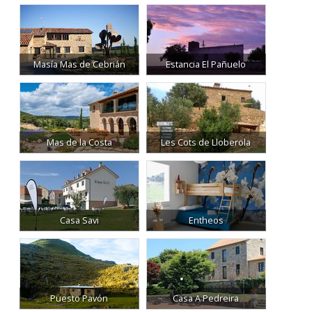
Masía Mas de Cebrián
Estancia El Pañuelo
Mas de la Costa
Les Cots de Lloberola
Casa Savi
Entheos
Puesto Pavón
Casa A Pedreira