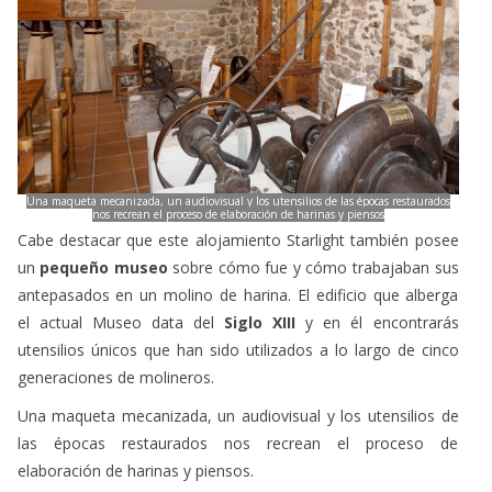
Una maqueta mecanizada, un audiovisual y los utensilios de las épocas restaurados
nos recrean el proceso de elaboración de harinas y piensos
Cabe destacar que este alojamiento Starlight también posee
un
pequeño museo
sobre cómo fue y cómo trabajaban sus
antepasados en un molino de harina. El edificio que alberga
el actual Museo data del
Siglo XIII
y en él encontrarás
utensilios únicos que han sido utilizados a lo largo de cinco
generaciones de molineros.
Una maqueta mecanizada, un audiovisual y los utensilios de
las épocas restaurados nos recrean el proceso de
elaboración de harinas y piensos.
El entorno de Aliaga ofrece una riqueza geológica