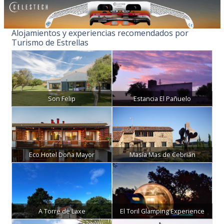
Alojamientos y experiencias recomendados por
Turismo de Estrellas
Son Felip
Estancia El Pañuelo
Eco Hotel Doña Mayor
Masía Mas de Cebrián
A Torre de Laxe
El Toril Glamping Experience