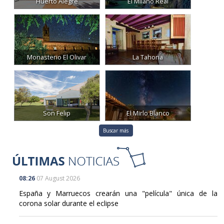
Huerto Alegre
El Milano Real
Monasterio El Olivar
La Tahona
Son Felip
El Mirlo Blanco
Buscar más
08:26
07 August 2026
España y Marruecos crearán una "película" única de la
corona solar durante el eclipse