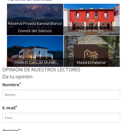
Reserva Privada Barreal Blanco
Domos del Silencio
Huerto Alegre
Hotel El Cielo de Muriel
Masía El Palomar
OPINIÓN DE NUESTROS LECTORES
Da tu opinión
*
Nombre
*
E-mail
*
Opinión