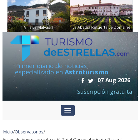
Villa La Malvasía
La Abadía Retuerta Le Domaine
Primer diario de noticias
especializado en
Astroturismo
07 Aug 2026
Suscripción gratuita
Inicio
/
Observatorios
/
Así es de impresionante el VLT del Observatorio de Paranal