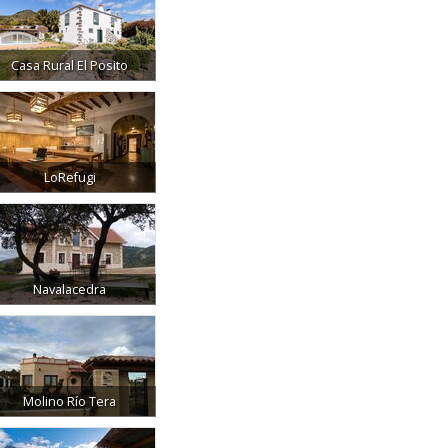
Casa Rural El Posito
LoRefugi
Navalacedra
Molino Río Tera