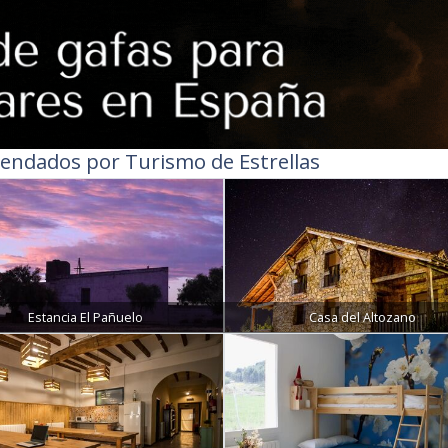
endados por Turismo de Estrellas
Estancia El Pañuelo
Casa del Altozano