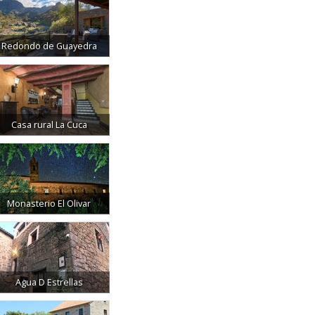
Redondo de Guayedra
Casa rural La Cuca
Monasterio El Olivar
Agua D Estrellas