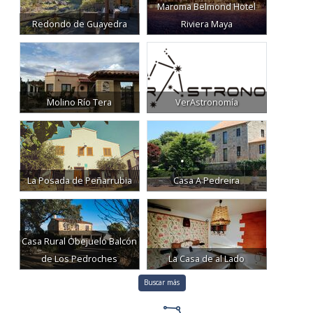
Redondo de Guayedra
Riviera Maya
Molino Río Tera
VerAstronomía
La Posada de Peñarrubia
Casa A Pedreira
Casa Rural Obejuelo Balcón
de Los Pedroches
La Casa de al Lado
Buscar más