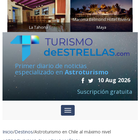
Maroma Belmond Hotel Riviera
La Tahona
Maya
Primer diario de noticias
especializado en
Astroturismo
10 Aug 2026
Suscripción gratuita
Inicio
/
Destinos
/
Astroturismo en Chile al máximo nivel