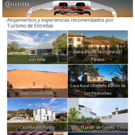
Alojamientos y experiencias recomendados por
Turismo de Estrellas
Balneario de Manzanera El
Son Felip
Paraíso
Casa Rural Obejuelo Balcón de
Riad Ouzima TGM
Los Pedroches
Casa Rural El Posito
El Jardín de Castillo