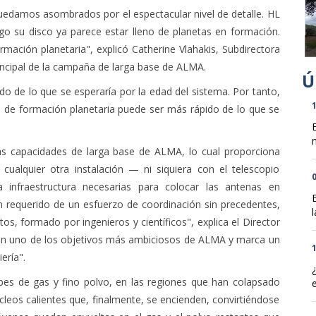
edamos asombrados por el espectacular nivel de detalle. HL
go su disco ya parece estar lleno de planetas en formación.
rmación planetaria", explicó Catherine Vlahakis, Subdirectora
incipal de la campaña de larga base de ALMA.
o de lo que se esperaría por la edad del sistema. Por tanto,
1
 de formación planetaria puede ser más rápido de lo que se
n
las capacidades de larga base de ALMA, lo cual proporciona
ualquier otra instalación — ni siquiera con el telescopio
0
a infraestructura necesarias para colocar las antenas en
n requerido de un esfuerzo de coordinación sin precedentes,
l
os, formado por ingenieros y científicos", explica el Director
con uno de los objetivos más ambiciosos de ALMA y marca un
1
ería".
bes de gas y fino polvo, en las regiones que han colapsado
leos calientes que, finalmente, se encienden, convirtiéndose