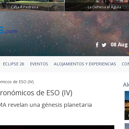
Casa A Pedreira
La Dehesa el Águila
08 Aug
ECLIPSE 26
EVENTOS
ALOJAMIENTOS Y EXPERIENCIAS
CO
micos de ESO (IV)
Al
ronómicos de ESO (IV)
A revelan una génesis planetaria
Next