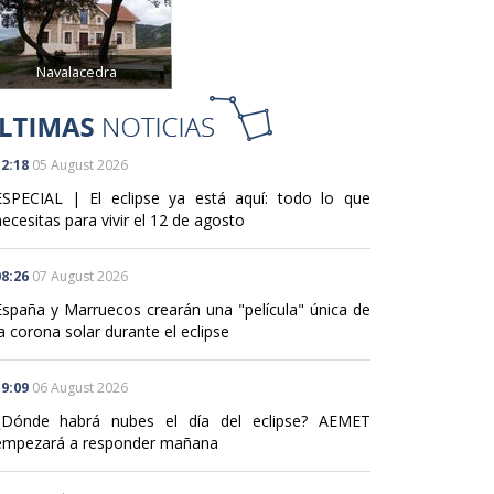
Navalacedra
2:18
05 August 2026
ESPECIAL | El eclipse ya está aquí: todo lo que
ecesitas para vivir el 12 de agosto
8:26
07 August 2026
España y Marruecos crearán una "película" única de
a corona solar durante el eclipse
9:09
06 August 2026
¿Dónde habrá nubes el día del eclipse? AEMET
empezará a responder mañana