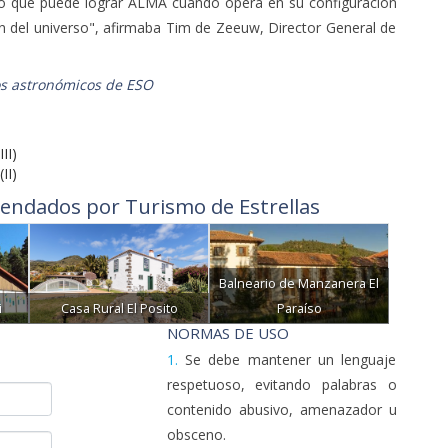
lo que puede lograr ALMA cuando opera en su configuración
ón del universo", afirmaba Tim de Zeeuw, Director General de
s astronómicos de ESO
II)
II)
endados por Turismo de Estrellas
Balneario de Manzanera El
i
Casa Rural El Posito
Paraíso
NORMAS DE USO
1.
Se debe mantener un lenguaje
respetuoso, evitando palabras o
contenido abusivo, amenazador u
obsceno.