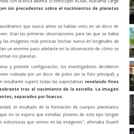
dad con la boca abierta. El telescopio
ALMA, Atacama Large
en sin precedentes sobre el nacimientos de planetas
aordinarios que nunca antes se habían visto en un disco de
oven. Eran las primeras observaciones para las que se había
 y las imágenes más precisas hechas nunca en longitudes de
nían un enorme paso adelante en la observación de cómo se
orman los planetas.
a y potente configuración, los investigadores decidieron
joven rodeada por un disco de polvo (en la foto principal) y
B
n resultante superó todas las expectativas
revelando finos
sobrante tras el nacimiento de la estrella. La imagen
lantes, separados por huecos.
idad, el resultado de la formación de cuerpos planetarios
 que no se espera que estrellas jóvenes de este tipo tengan
as estructuras que vemos en las imágenes", afirmaba Stuartt