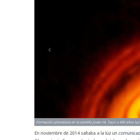
Formación planetaria en la estrella joven HL Tauri a 450 años luz
En noviembre de 2014 saltaba a la luz un
comunica