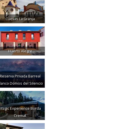
Cuevas La Granja
Huerto Alegre
Reserva Privada Barreal
lanco Domos del Silencio
Magic Experience Borda
Cremat