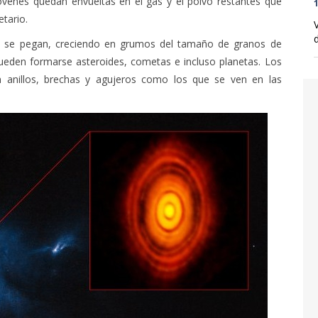
 jóvenes quedan envueltas en el gas y el polvo restantes que
1
tario.
d
lvo se pegan, creciendo en grumos del tamaño de granos de
 pueden formarse asteroides, cometas e incluso planetas. Los
án anillos, brechas y agujeros como los que se ven en las