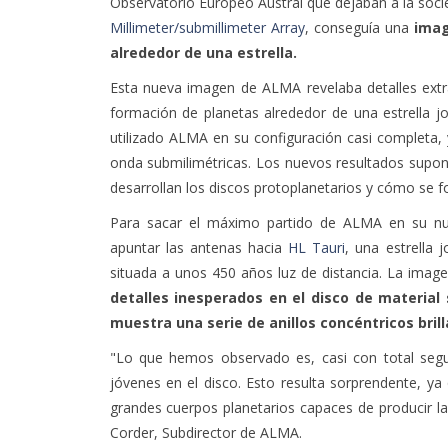
Observatorio Europeo Austral que dejaban a la socie
Millimeter/submillimeter Array
, conseguía una
imag
alrededor de una estrella.
Esta nueva imagen de ALMA revelaba detalles extr
formación de planetas alrededor de una estrella j
utilizado ALMA en su configuración casi completa,
onda submilimétricas. Los nuevos resultados supo
desarrollan los discos protoplanetarios y cómo se f
Para sacar el máximo partido de ALMA en su nuev
apuntar las antenas hacia
HL Tauri
, una estrella 
situada a unos 450 años luz de distancia. La image
detalles inesperados en el disco de material 
muestra una serie de anillos concéntricos bril
"Lo que hemos observado es, casi con total segur
jóvenes en el disco. Esto resulta sorprendente, ya
grandes cuerpos planetarios capaces de producir l
Corder, Subdirector de ALMA.