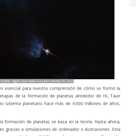
bble: región que rodea a la joven estrella HL Tauri
s es esencial para nuestra comprensión de cómo se formó la
s etapas de la formación de planetas alrededor de HL Tauri
io sistema planetario hace más de 4.000 millones de años,
a formación de planetas se basa en la teoría. Hasta ahora,
es gracias a simulaciones de ordenador o ilustraciones. Esta