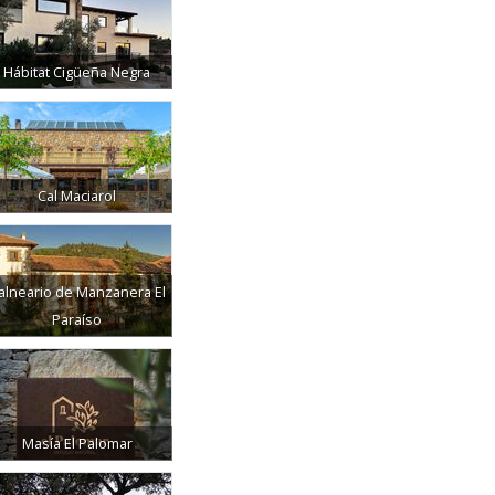
Hábitat Cigüeña Negra
Cal Maciarol
alneario de Manzanera El
Paraíso
Masía El Palomar