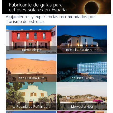
Alojamientos y experiencias recomendados por
Turismo de Estrellas
Huerto Alegre
Hotel El Cielo de Muriel
Riad Ouzima TGM
The Ibiza Twiins
La Posada de Peñarrubia
Morvedra Nou