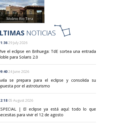
Molino Río Tera
1:36
29 July 2026
Vive el eclipse en Brihuega: TdE sortea una entrada
oble para Solaris 2.0
9:40
24 June 2026
Ávila se prepara para el eclipse y consolida su
apuesta por el astroturismo
2:18
05 August 2026
ESPECIAL | El eclipse ya está aquí: todo lo que
ecesitas para vivir el 12 de agosto