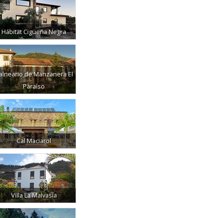
Hábitat Cigüeña Negra
alneario de Manzanera El
Paraíso
Cal Maciarol
Villa La Malvasía