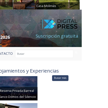
Casa Moliniás
Suscripción gratuita
 2026
NTACTO
ojamientos y Experiencias
Buscar más
Reserva Privada Barreal
lanco Domos del Silencio