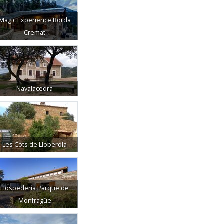
Magic Experience Borda
Cremat
Navalacedra
Les Cots de Lloberola
Hospedería Parque de
Monfragüe