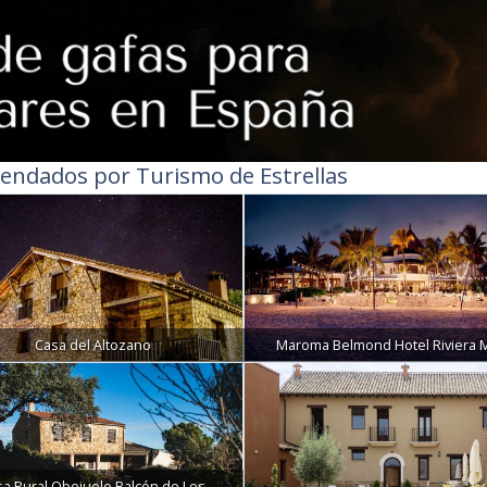
endados por Turismo de Estrellas
Casa del Altozano
Maroma Belmond Hotel Riviera 
sa Rural Obejuelo Balcón de Los