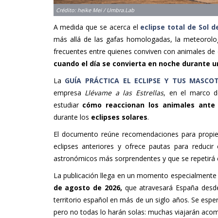
Crédito: heike Mei / Umbra.Lab
A medida que se acerca el
eclipse total de Sol 
más allá de las gafas homologadas, la meteorolo
frecuentes entre quienes conviven con animales de 
cuando el día se convierta en noche durante 
La
GUÍA PRÁCTICA EL ECLIPSE Y TUS MASCO
empresa
Llévame a las Estrellas
, en el marco d
estudiar
cómo reaccionan los animales ante 
durante los
eclipses solares
.
El documento reúne recomendaciones para propietar
eclipses anteriores y ofrece pautas para reduci
astronómicos más sorprendentes y que se repetirá 
La publicación llega en un momento especialment
de agosto de 2026,
que
atravesará España desde
territorio español en más de un siglo años. Se esp
pero no todas lo harán solas: muchas viajarán ac