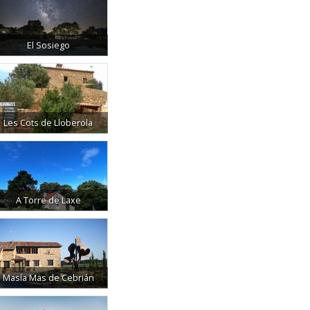
El Sosiego
Les Cots de Lloberola
A Torre de Laxe
Masía Mas de Cebrián