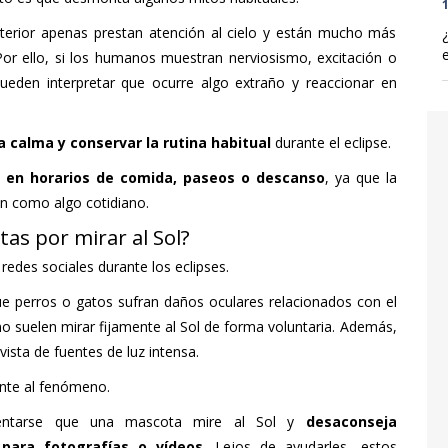
1
nterior apenas prestan atención al cielo y están mucho más
Por ello, si los humanos muestran nerviosismo, excitación o
ueden interpretar que ocurre algo extraño y reaccionar en
 calma y conservar la rutina habitual
durante el eclipse.
s en horarios de comida, paseos o descanso
, ya que la
ón como algo cotidiano.
as por mirar al Sol?
edes sociales durante los eclipses.
e perros o gatos sufran daños oculares relacionados con el
no suelen mirar fijamente al Sol de forma voluntaria. Además,
vista de fuentes de luz intensa.
nte al fenómeno.
tentarse que una mascota mire al Sol y
desaconseja
para fotografías o vídeos
. Lejos de ayudarles, estos