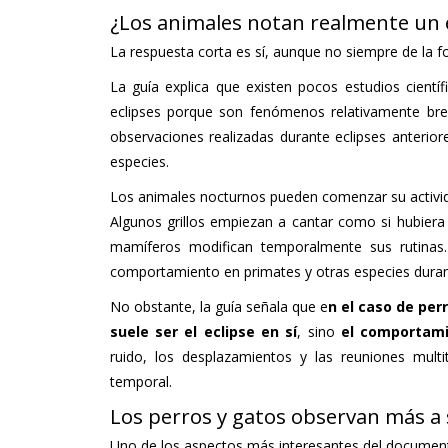
¿Los animales notan realmente un 
La respuesta corta es sí, aunque no siempre de la
La guía explica que existen pocos estudios científ
eclipses porque son fenómenos relativamente bre
observaciones realizadas durante eclipses anteri
especies.
Los animales nocturnos pueden comenzar su activid
Algunos grillos empiezan a cantar como si hubiera 
mamíferos modifican temporalmente sus rutinas
comportamiento en primates y otras especies durant
No obstante, la guía señala que e
n el caso de per
suele ser el eclipse en sí
, sino
el comportami
ruido, los desplazamientos y las reuniones mult
temporal.
Los perros y gatos observan más a 
Uno de los aspectos más interesantes del documen