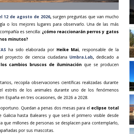
del 12 de agosto de 2026
,
surgen preguntas que van mucho
gía o los mejores lugares para observarlo. Una de las más
compañía es sencilla:
¿cómo reaccionarán perros y gatos
unos minutos?
TAS
ha sido elaborada por
Heike Mai
, responsable de la
el proyecto de ciencia ciudadana
Umbra.Lab
,
dedicado a
los cambios bruscos de iluminación
que se producen
ios, recopila observaciones científicas realizadas durante
r el estrés de los animales durante uno de los fenómenos
en España en tres ocasiones, de 2026 a 2028.
e oportuno. Quedan a penas dos mesas para el
eclipse total
 Galicia hasta Baleares y que será el primero visible desde
era que millones de personas se desplacen para contemplarlo,
ompañadas por sus mascotas.