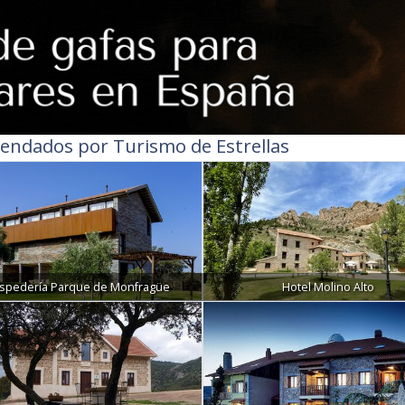
endados por Turismo de Estrellas
spedería Parque de Monfragüe
Hotel Molino Alto