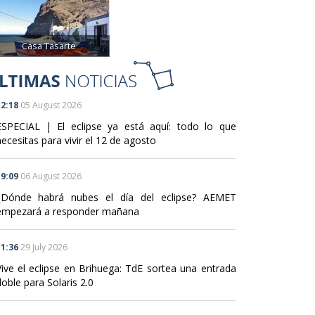
Casa Tasarte
2:18
05 August 2026
ESPECIAL | El eclipse ya está aquí: todo lo que
ecesitas para vivir el 12 de agosto
9:09
06 August 2026
¿Dónde habrá nubes el día del eclipse? AEMET
empezará a responder mañana
1:36
29 July 2026
Vive el eclipse en Brihuega: TdE sortea una entrada
oble para Solaris 2.0