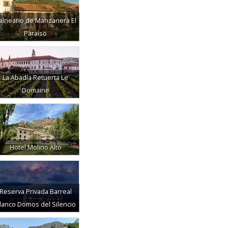
alneario de Manzanera El
Paraíso
La Abadía Retuerta Le
Domaine
Hotel Molino Alto
Reserva Privada Barreal
lanco Domos del Silencio