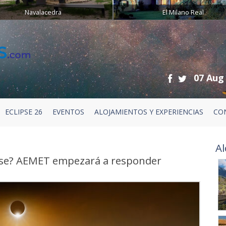
Navalacedra
El Milano Real
07 Aug
ECLIPSE 26
EVENTOS
ALOJAMIENTOS Y EXPERIENCIAS
CO
Al
ipse? AEMET empezará a responder