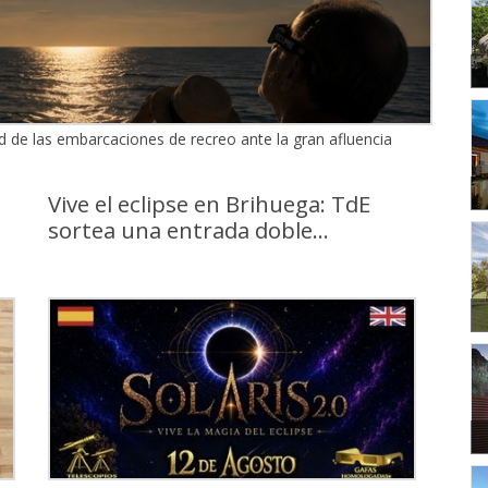
 de las embarcaciones de recreo ante la gran afluencia
Vive el eclipse en Brihuega: TdE
sortea una entrada doble...