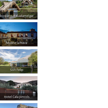
Ecoparque Kualamelgar
Molino la Nava
Son Felip
Hotel Cala Jóncols