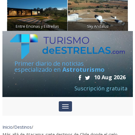
Entre Encinas y Estrellas
Sky Andaluz
Primer diario de noticias
especializado en
Astroturismo
10 Aug 2026
Suscripción gratuita
Inicio
/
Destinos
/
Más allá de Atacama: siete destinos de Chile donde el cielo