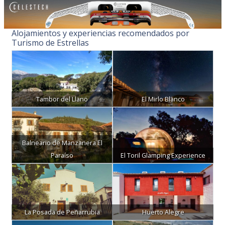
Alojamientos y experiencias recomendados por
Turismo de Estrellas
Tambor del Llano
El Mirlo Blanco
Balneario de Manzanera El
Paraíso
El Toril Glamping Experience
La Posada de Peñarrubia
Huerto Alegre