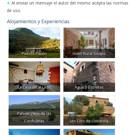
4.
Al enviar un mensaje el autor del mismo acepta las normas
de uso.
Alojamientos y Experiencias
Puesto Pavón
Hotel Rural Sisapo
La Casa de al Lado
Agua D Estrellas
Palacio Viejo de las
Corchuelas
Les Cots de Lloberola