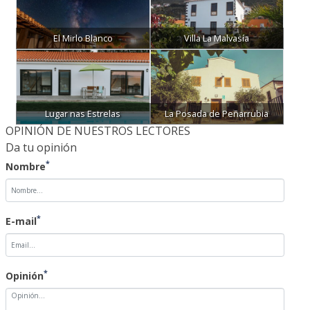
El Mirlo Blanco
Villa La Malvasía
Lugar nas Estrelas
La Posada de Peñarrubia
OPINIÓN DE NUESTROS LECTORES
Da tu opinión
*
Nombre
*
E-mail
*
Opinión