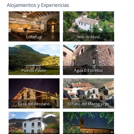
Alojamientos y Experiencias
LoRefugi
Mas Ardèvol
Puesto Pavón
Agua D Estrellas
Casa del Altozano
El Patio del Maestrazgo