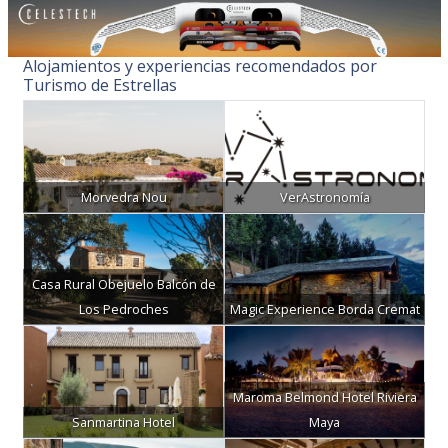
Alojamientos y experiencias recomendados por
Turismo de Estrellas
Morvedra Nou
VerAstronomía
Casa Rural Obejuelo Balcón de
Los Pedroches
Magic Experience Borda Cremat
Maroma Belmond Hotel Riviera
Sanmartina Hotel
Maya