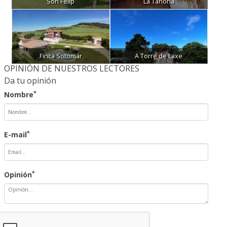
Son Felip
La Tahona
Finca Sotomar
A Torre de Laxe
OPINIÓN DE NUESTROS LECTORES
Da tu opinión
*
Nombre
*
E-mail
*
Opinión