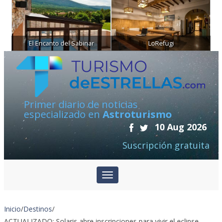
El Encanto del Sabinar
LoRefugi
Primer diario de noticias
especializado en
Astroturismo
10 Aug 2026
Suscripción gratuita
Inicio
/
Destinos
/
ACTUALIZADO: Solaris abre inscripciones para vivir el eclipse