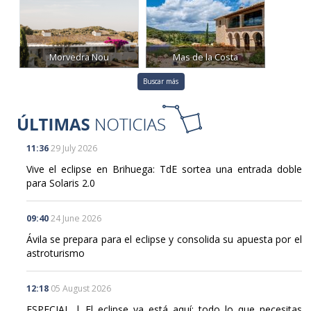
Morvedra Nou
Mas de la Costa
Buscar más
11:36
29 July 2026
Vive el eclipse en Brihuega: TdE sortea una entrada doble
para Solaris 2.0
09:40
24 June 2026
Ávila se prepara para el eclipse y consolida su apuesta por el
astroturismo
12:18
05 August 2026
ESPECIAL | El eclipse ya está aquí: todo lo que necesitas