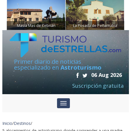
Masía Mas de Cebrián
La Posada de Peñarrubia
Primer diario de noticias
especializado en
Astroturismo
06 Aug 2026
Suscripción gratuita
Inicio
/
Destinos
/
5 alojamientos de astroturismo donde sorprender a una madre