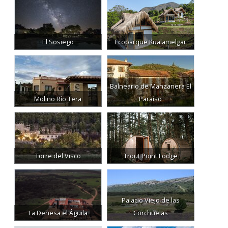
El Sosiego
Ecoparque Kualamelgar
Balneario de Manzanera El
Molino Río Tera
Paraíso
Torre del Visco
Trout Point Lodge
Palacio Viejo de las
La Dehesa el Águila
Corchuelas