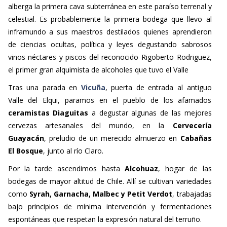
inframundo a sus maestros destilados quienes aprendieron
de ciencias ocultas, política y leyes degustando sabrosos
vinos néctares y piscos del reconocido Rigoberto Rodriguez,
el primer gran alquimista de alcoholes que tuvo el Valle
Tras una parada en
Vicuña
, puerta de entrada al antiguo
Valle del Elqui, paramos en el pueblo de los afamados
ceramistas Diaguitas
a degustar algunas de las mejores
cervezas artesanales del mundo, en la
Cervecería
Guayacán
, preludio de un merecido almuerzo en
Cabañas
El Bosque
, junto al río Claro.
Por la tarde ascendimos hasta
Alcohuaz
, hogar de las
bodegas de mayor altitud de Chile. Allí se cultivan variedades
como
Syrah, Garnacha, Malbec y Petit Verdot
, trabajadas
bajo
principios de mínima intervención y fermentaciones
espontáneas que respetan la expresión natural del terruño.
Glendor:
“En altura el vino se parece al cielo: más puro, más