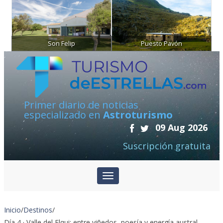
Son Felip
Puesto Pavón
Primer diario de noticias
especializado en
Astroturismo
09 Aug 2026
Suscripción gratuita
Inicio
/
Destinos
/
Día 4 · Valle del Elqui: entre viñedos, poesía y energía austral.