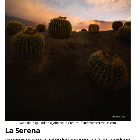
Valle del Elqui @Pablo_Alfranca / Crédito: Turismodeestreellas.com
La Serena
Recorremos junto a
Cristobal Vergara
, Guía de
Tembeta
Travel Tours
, la ciudad mas antigua de la costa de Chile,