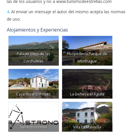
4.
Al enviar un mensaje el autor del mismo acepta las normas
de uso.
Alojamientos y Experiencias
Palacio Viejo de las
Hospedería Parque de
Corchuelas
Monfragüe
Casa Rural El Posito
La Dehesa el Águila
VerAstronomía
Villa La Malvasía