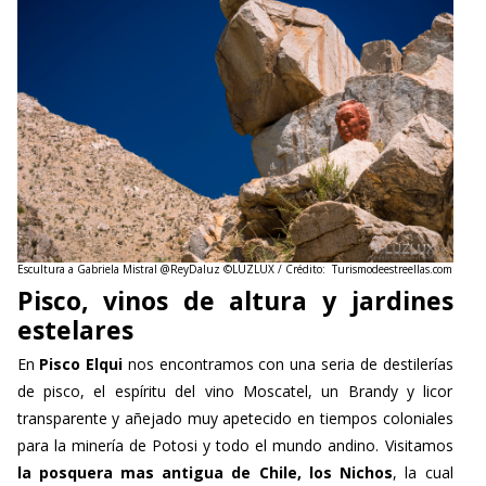
Escultura a Gabriela Mistral @ReyDaluz ©LUZLUX
/ Crédito: Turismodeestreellas.com
Pisco, vinos de altura y jardines
estelares
En
Pisco Elqui
nos encontramos con una seria de destilerías
de pisco, el espíritu del vino Moscatel, un Brandy y licor
transparente y añejado muy apetecido en tiempos coloniales
para la minería de Potosi y todo el mundo andino. Visitamos
la posquera mas antigua de Chile,
los Nichos
, la cual
alberga la primera cava subterránea en este paraíso terrenal y
celestial. Es probablemente la primera bodega que llevo al