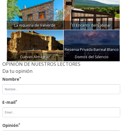
La Alquería de Valverde
El Encanto del Sabinar
Reserva Privada Barreal Blanco
Cuevas Almagruz
Domos del Silencio
OPINIÓN DE NUESTROS LECTORES
Da tu opinión
*
Nombre
*
E-mail
*
Opinión