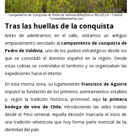
Campamento de Conquista de Pedro de Valdivia @ReyDaluz ©LUZLUX
/ Crédito:
Turismodeestreellas.com
Tras las huellas de la conquista
Antes de adentrarnos en el valle, visitamos un antiguo
emplazamiento vinculado al
campamento de conquista de
Pedro de Valdivia
, uno de los puntos estratégicos desde los
que se consolidó el dominio español en la región. Desde
estas colinas se controlaba el territorio y se organizaban las
expediciones hacia el interior.
En esta misma zona, su lugarteniente
Francisco de Aguirre
impulsó la fundación de los primeros asentamientos estables
y, según la tradición histórica, promovió aquí
la primera
bodega de vino de Chile
, introduciendo las vides traídas
desde el Perú virreinal. Aquella decisión marcaría el inicio de
una tradición vitivinícola que hoy forma parte esencial de la¡
identidad del país.
Jordi:
“En este valle la conquista no solo fue militar. También