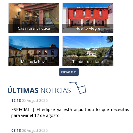
Casa rural La Cuca
Huerto Alegre
Molino la Nava
Tambor del Llano
Buscar más
12:18
05 August 2026
ESPECIAL | El eclipse ya está aquí: todo lo que necesitas
para vivir el 12 de agosto
08:13
08 August 2026
Interior moviliza 33.600 agentes para el gran dispositivo del