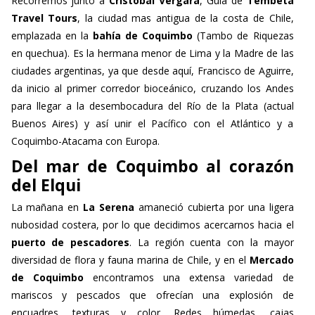
emplazada en la
bahía de Coquimbo
(Tambo de Riquezas
en quechua). Es la hermana menor de Lima y la Madre de las
ciudades argentinas, ya que desde aquí, Francisco de Aguirre,
da inicio al primer corredor bioceánico, cruzando los Andes
para llegar a la desembocadura del Río de la Plata (actual
Buenos Aires) y así unir el Pacífico con el Atlántico y a
Coquimbo-Atacama con Europa.
Del mar de Coquimbo al corazón
del Elqui
La mañana en
La Serena
amaneció cubierta por una ligera
nubosidad costera, por lo que decidimos acercarnos hacia el
puerto de pescadores
. La región cuenta con la mayor
diversidad de flora y fauna marina de Chile, y en el
Mercado
de Coquimbo
encontramos una extensa variedad de
mariscos y pescados que ofrecían una explosión de
encuadres, texturas y color. Redes húmedas, cajas
rebosantes de jaibas y erizos, manos curtidas por la sal y