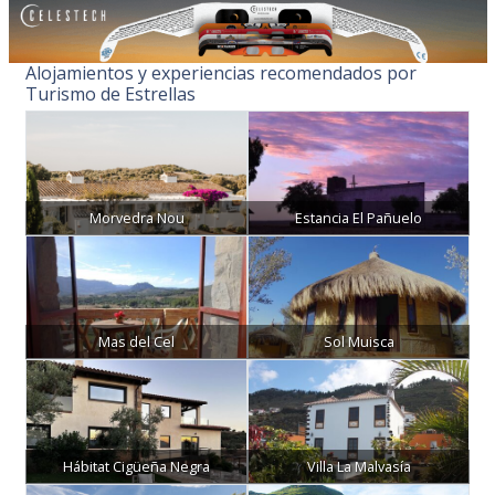
Alojamientos y experiencias recomendados por
Turismo de Estrellas
Morvedra Nou
Estancia El Pañuelo
Mas del Cel
Sol Muisca
Hábitat Cigüeña Negra
Villa La Malvasía