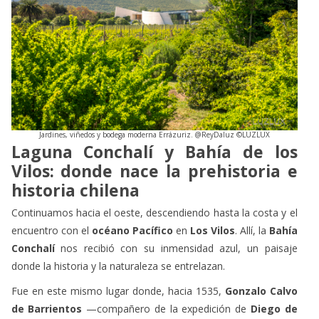
Jardines, viñedos y bodega moderna Errázuriz. @ReyDaluz ©LUZLUX
Laguna Conchalí y Bahía de los
Vilos: donde nace la prehistoria e
historia chilena
Continuamos hacia el oeste, descendiendo hasta la costa y el
encuentro con el
océano Pacífico
en
Los Vilos
. Allí, la
Bahía
Conchalí
nos recibió con su inmensidad azul, un paisaje
donde la historia y la naturaleza se entrelazan.
Fue en este mismo lugar donde, hacia 1535,
Gonzalo Calvo
de Barrientos
—compañero de la expedición de
Diego de
Almagro
— se convirtió en el
primer español en pisar
tierras chilenas.
Las crónicas cuentan que permaneció