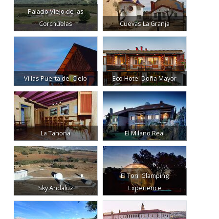
Corchuelas
Cuevas La Granja
Villas Puerta del Cielo
Eco Hotel Doña Mayor
La Tahona
El Milano Real
El Toril Glamping
Sky Andaluz
Experience
La Abadía Retuerta Le