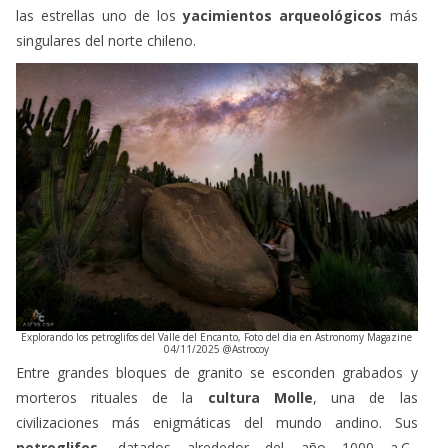
singulares del norte chileno.
Explorando los petroglifos del Valle del Encanto, Foto del dia en Astronomy Magazine
04/11/2025 @Astrocoy
Entre grandes bloques de granito se esconden grabados y
morteros rituales de la
cultura Molle
, una de las
civilizaciones más enigmáticas del mundo andino. Sus
petroglifos
, datados alrededor del año 1000 a.C.,
representan figuras humanas y símbolos vinculados con