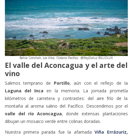
Bahía Conchali, Los Vilos. Océano Pacífico. @ReyDaluz ©LUZLUX
El valle del Aconcagua y el arte del
vino
Salimos temprano de
Portillo
, aún con el reflejo de la
Laguna del Inca
en la memoria. La jornada prometía
kilómetros de carretera y contrastes: del aire frío de la
montaña al aroma salino del Pacífico. Descendimos por el
valle del río Aconcagua
, donde extensas plantaciones
dibujan un mosaico verde entre colinas doradas.
Nuestra primera parada fue la afamada
Viña Errázuriz
,
fundada en 1870 por
Don Maximiano Errázuriz
. Desde
entonces, la bodega ha sido emblema de la viticultura chilena