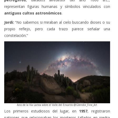
antiguos cultos astronómicos
.
Jordi:
“No sabemos si miraban al cielo buscando dioses o su
propio reflejo, pero cada trazo parece señalar una
constelación.”
Arco de la Vía Láctea sobre el Valle del Encanto @Glendor_Fine_Art
Los primeros estudiosos del lugar, en
1957
, registraron
patrones que relacionaban los morteros tallados en piedra
con las
posiciones estelares visibles desde el valle
. Se