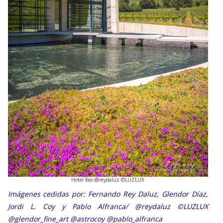
Hotel Keo
@reydaluz ©LUZLUX
Imágenes cedidas por: Fernando Rey Daluz, Glendor Díaz,
Jordi L. Coy y Pablo Alfranca/ @reydaluz ©LUZLUX
@glendor_fine_art @astrocoy @pablo_alfranca
Sigue las aventuras de estos
intrépidos
fotógrafos por Chile