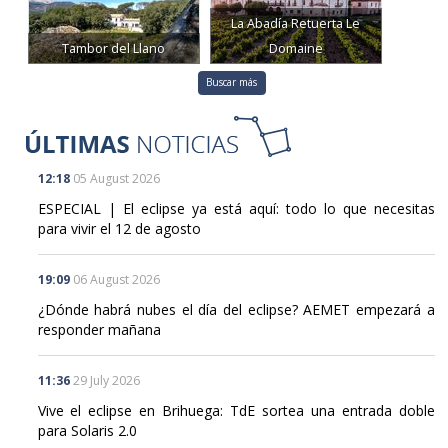
Tambor del Llano
Domaine
Buscar más
12:18
05 August 2026
ESPECIAL | El eclipse ya está aquí: todo lo que necesitas
para vivir el 12 de agosto
19:09
06 August 2026
¿Dónde habrá nubes el día del eclipse? AEMET empezará a
responder mañana
11:36
29 July 2026
Vive el eclipse en Brihuega: TdE sortea una entrada doble
para Solaris 2.0
09:40
24 June 2026