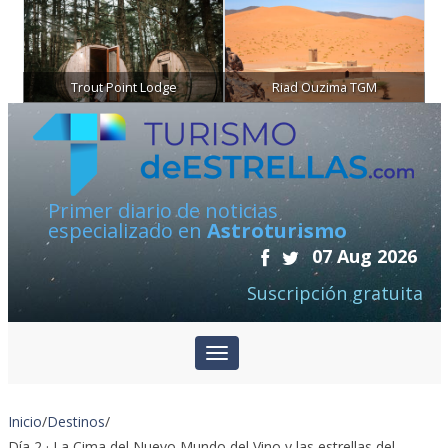
Trout Point Lodge
Riad Ouzima TGM
Primer diario de noticias
especializado en
Astroturismo
07 Aug 2026
Suscripción gratuita
Inicio
/
Destinos
/
Día 2 · La Cima del Nuevo Mundo del Vino y las estrellas del