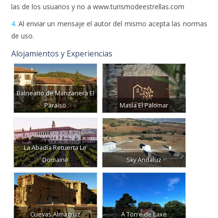
las de los usuarios y no a www.turismodeestrellas.com
4.
Al enviar un mensaje el autor del mismo acepta las normas
de uso.
Alojamientos y Experiencias
Balneario de Manzanera El
Paraíso
Masía El Palomar
La Abadía Retuerta Le
Domaine
Sky Andaluz
Cuevas Almagruz
A Torre de Laxe