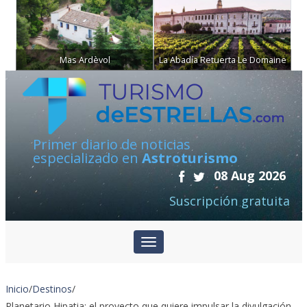
Mas Ardèvol
La Abadía Retuerta Le Domaine
Primer diario de noticias
especializado en
Astroturismo
08 Aug 2026
Suscripción gratuita
Inicio
/
Destinos
/
Planetario Hipatia: el proyecto que quiere impulsar la divulgación