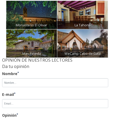
Monasterio El Olivar
La Tahona
Mas Pineda
WeCamp Cabo de Gata
OPINIÓN DE NUESTROS LECTORES
Da tu opinión
*
Nombre
*
E-mail
*
Opinión