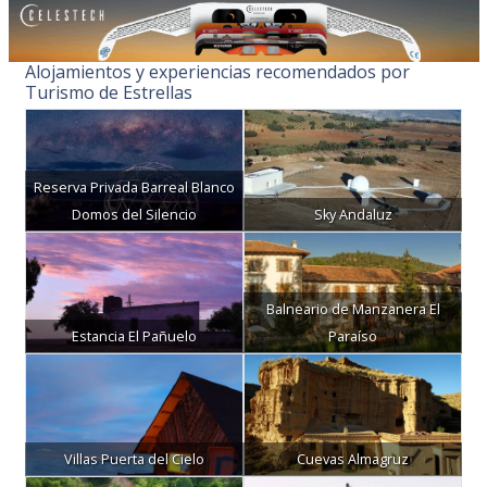
Alojamientos y experiencias recomendados por
Turismo de Estrellas
Reserva Privada Barreal Blanco
Domos del Silencio
Sky Andaluz
Balneario de Manzanera El
Estancia El Pañuelo
Paraíso
Villas Puerta del Cielo
Cuevas Almagruz