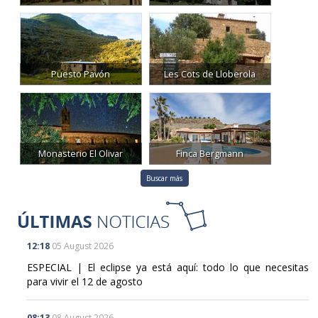
Puesto Pavón
Les Cots de Lloberola
Monasterio El Olivar
Finca Bergmann
Buscar más
12:18
05 August 2026
ESPECIAL | El eclipse ya está aquí: todo lo que necesitas
para vivir el 12 de agosto
08:13
08 August 2026