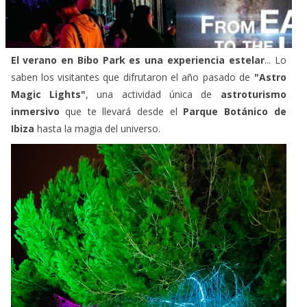
El verano en Bibo Park es una experiencia estelar
... Lo
saben los visitantes que difrutaron el año pasado de
"Astro
Magic Lights"
, una actividad única de
astroturismo
inmersivo
que te llevará desde el
Parque Botánico de
Ibiza
hasta la magia del universo.