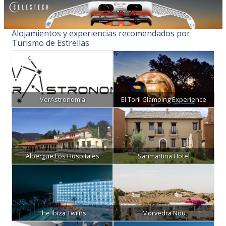
Alojamientos y experiencias recomendados por
Turismo de Estrellas
VerAstronomía
El Toril Glamping Experience
Albergue Los Hospitales
Sanmartina Hotel
The Ibiza Twiins
Morvedra Nou