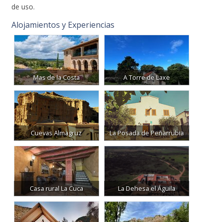
4.
Al enviar un mensaje el autor del mismo acepta las normas
de uso.
Alojamientos y Experiencias
Mas de la Costa
A Torre de Laxe
Cuevas Almagruz
La Posada de Peñarrubia
Casa rural La Cuca
La Dehesa el Águila