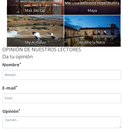
Maroma Belmond Hotel Riviera
Mas del Cel
Maya
Sky Andaluz
Molino la Nava
OPINIÓN DE NUESTROS LECTORES
Da tu opinión
*
Nombre
*
E-mail
*
Opinión