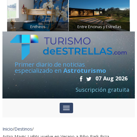
Entheos
Entre Encinas y Estrellas
Primer diario de noticias
especializado en
Astroturismo
07 Aug 2026
Suscripción gratuita
Inicio
/
Destinos
/
Astro Magic Lights vuelve en Verano a Bibo Park Ibiza