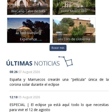
WeCamp Cabo de Gata
Hotel Molino Alto
El Toril Glamping
Experience
Les Cots de Lloberola
Buscar más
08:26
07 August 2026
España y Marruecos crearán una "película" única de la
corona solar durante el eclipse
12:18
05 August 2026
ESPECIAL | El eclipse ya está aquí: todo lo que necesitas