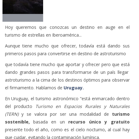
dando grandes pasos para transformarse de un país llegar
astroturismo a la cima de los destinos óptimos para observar
el firmamento. Hablamos de
Uruguay.
En Uruguay, el turismo astronómico “está enmarcado dentro
del producto
Turismo en Espacios Rurales y Naturales
(TERN)
y se valora por ser una modalidad de
turismo
sostenible,
basada en un
recurso único y gratuito
presente todo el año, como es el cielo nocturno, al cual hay
que cuidar, evitando la contaminación lumínica.
Cabe destacar que Uruguay participó en la primera
Cumbre
Mundial de Astroturismo en Vicuña, Chile
en septiembre.
Además, hay un proyecto, solicitado por la Intendencia de
Rocha, que se presentará en el Congreso de Intendentes y el
Parlamento Nacional para zonificar cielos de ese
departamento y
prevenir la contaminación lumínica.
Esto
podría ampliarse, legislando para proteger otros cielos
uruguayos.