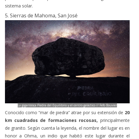
La gigantesca Piedra del Equilibrio y el centro galáctico // Fefo Bouvier
Conocido como “mar de piedra” atrae por su extensión de
20
km cuadrados de formaciones rocosas,
principalmente
de granito. Según cuenta la leyenda, el nombre del lugar es en
honor a Ohma, un indio que habitó este lugar durante el
período colonial. Ideal para el ecoturismo y el senderismo.
Desde el punto panorámico —donde existe una cruz de 5
metros de altura— podrás observar con mucha facilidad las
Nubes de Magallanes, el arco galáctico y famosas
constelaciones como la Cruz del Sur, el Escorpión, Tauro y
Orión.
Apuesta por el turismo de estrellas
El astroturismo es una oportunidad para desarrollar el