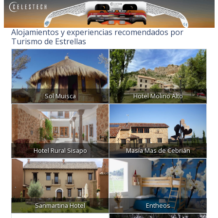
Alojamientos y experiencias recomendados por
Turismo de Estrellas
Sol Muisca
Hotel Molino Alto
Hotel Rural Sisapo
Masía Mas de Cebrián
Sanmartina Hotel
Entheos