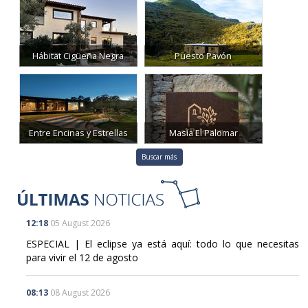
12:18
05 August 2026
ESPECIAL | El eclipse ya está aquí: todo lo que necesitas
para vivir el 12 de agosto
08:13
08 August 2026
Interior moviliza 33.600 agentes para el gran dispositivo del
eclipse
08:26
07 August 2026
España y Marruecos crearán una "película" única de la
corona solar durante el eclipse
19:09
06 August 2026
¿Dónde habrá nubes el día del eclipse? AEMET empezará a
responder mañana