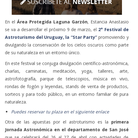
astrofotografía, parque de telescopios, música en vivo,
rondas de fogón y leyendas, stands de venta de productos,
sorteos y para todo público, en un entorno familiar de pura
naturaleza.
Puedes reservar tu plaza en el siguiente enlace
Otra de las apuestas por el astroturismo es la
primera
Jornada Astronómica en el departamento de San José
que se celebrará del 26 al 27 de abril con actividades de
observación, divulgación y astrofotografía.
Por otro lado, la organización integrada por aficionados a la
Astronomía y Guías de Naturaleza:
Centauro Astroturismo
Uruguay
dedicada a la divulgación científica de temas
astronómicos y a la observación del cielo, ofrece un
Curso –
Taller sobre la Introducción al Astroturismo.
El astroturismo en Uruguay y en la región se consolida como
una propuesta innovadora y creciente ofreciendo un recurso