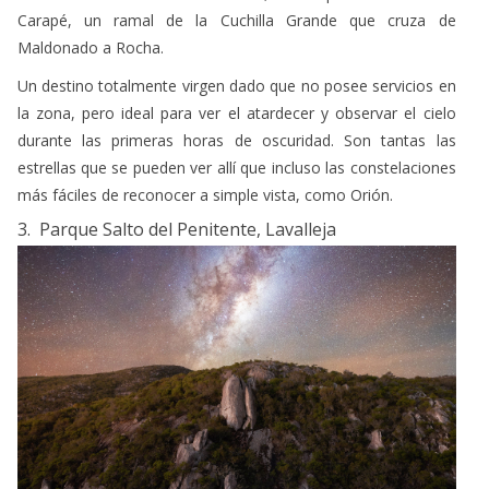
El centro galáctico, airglow rojo en la atmósfera y el paisaje del Parque Salto del
Penitente desde su mirador // Fefo Bouvier
Famoso por ser el hogar del salto de agua más alto del país,
es uno de los
parques más hermosos del Uruguay
. Por
estar ubicado en plena sierra, el paisaje predominante es
rocoso, quebrado y de monte nativo. La contaminación
lumínica es muy baja, por lo que se recomienda pasar la
noche para disfrutar del cielo nocturno y disfrutar de lluvias