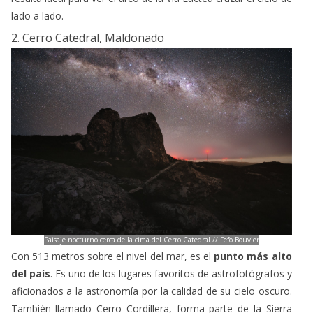
Paisaje nocturno cerca de la cima del Cerro Catedral // Fefo Bouvier
Con 513 metros sobre el nivel del mar, es el
punto más alto
del país
. Es uno de los lugares favoritos de astrofotógrafos y
aficionados a la astronomía por la calidad de su cielo oscuro.
También llamado Cerro Cordillera, forma parte de la Sierra
Carapé, un ramal de la Cuchilla Grande que cruza de
Maldonado a Rocha.
Un destino totalmente virgen dado que no posee servicios en
la zona, pero ideal para ver el atardecer y observar el cielo
durante las primeras horas de oscuridad. Son tantas las
estrellas que se pueden ver allí que incluso las constelaciones
más fáciles de reconocer a simple vista, como Orión.
3. Parque Salto del Penitente, Lavalleja