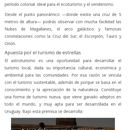
turismo local, dada su importancia cultural, económica y
ambiental para las comunidades. Por esa razón se vincula
con el turismo sustentable, además de porque se basa en el
conocimiento y la apreciación de la naturaleza. Constituye
una forma de turismo nueva, que viene ganado adeptos en
todo el mundo, y muy apta para ser desarrollada en el
Uruguay. Bajo esta premisa se desarrolla:
En el
Área Protegida Laguna Garzón
, Estancia Anastasio
se va a desarrollar el próximo 9 de marzo, el
2° Festival de
Astroturismo del Uruguay, la “Star Party”
promoviendo y
divulgando la conservación de los cielos oscuros como parte
de su naturaleza en un entorno único.
En este festival se conjuga divulgación científico-astronómica,
charlas, caminatas, meditación, yoga, talleres, arte,