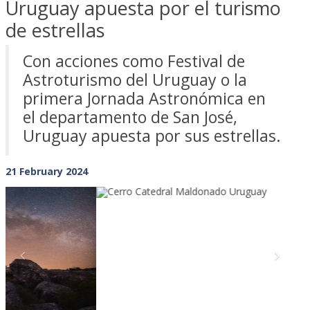
Uruguay apuesta por el turismo
de estrellas
Con acciones como Festival de
Astroturismo del Uruguay o la
primera Jornada Astronómica en
el departamento de San José,
Uruguay apuesta por sus estrellas.
21 February 2024
Previous
Next
Hoy queremos que conozcas un destino en auge en el
turismo de estrellas en Iberoamérica...
Aunque tiene mucho que ofrecer, todavía está dando sus
primeros pasos para convertirse en destino de astroturismo
que todavía tiene mucho que aportar y ofrecer pero que está