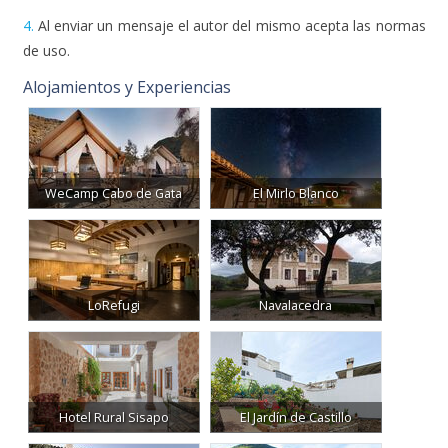
LoRefugi
Navalacedra
Hotel Rural Sisapo
El Jardín de Castillo
Hábitat Cigüeña Negra
Puesto Pavón
Entre Encinas y Estrellas
Masía El Palomar
Buscar más