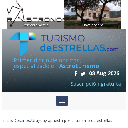
VerAstronomía
Navalacedra
Primer diario de noticias
especializado en
Astroturismo
08 Aug 2026
Suscripción gratuita
Inicio
/
Destinos
/
Uruguay apuesta por el turismo de estrellas