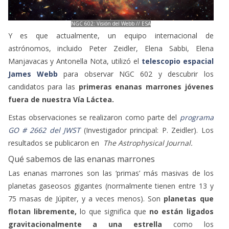
NGC 602: Visión del Webb // ESA
Y es que actualmente, un equipo internacional de
astrónomos, incluido Peter Zeidler, Elena Sabbi, Elena
Manjavacas y Antonella Nota, utilizó el
telescopio espacial
James Webb
para observar NGC 602 y descubrir los
candidatos para las
primeras enanas marrones jóvenes
fuera de nuestra Vía Láctea.
Estas observaciones se realizaron como parte del
programa
GO # 2662 del JWST
(Investigador principal: P. Zeidler). Los
resultados se publicaron en
The Astrophysical Journal.
Qué sabemos de las enanas marrones
Las enanas marrones son las ‘primas’ más masivas de los
planetas gaseosos gigantes (normalmente tienen entre 13 y
75 masas de Júpiter, y a veces menos). Son
planetas que
flotan libremente,
lo que significa que
no están ligados
gravitacionalmente a una estrella
como los