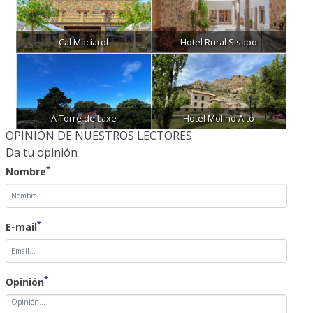
Cal Maciarol
Hotel Rural Sisapo
A Torre de Laxe
Hotel Molino Alto
OPINIÓN DE NUESTROS LECTORES
Da tu opinión
*
Nombre
*
E-mail
*
Opinión