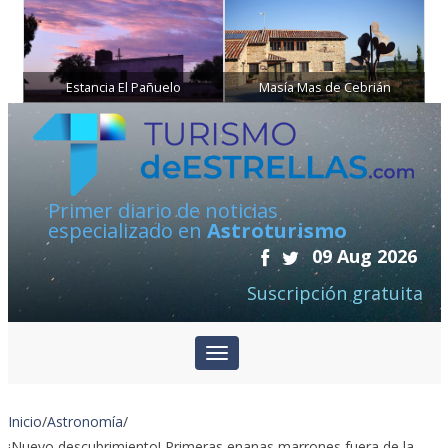
Estancia El Pañuelo
Masía Mas de Cebrián
Primer diario de noticias
especializado en
Astroturismo
09 Aug 2026
Suscripción gratuita
Inicio
/
Astronomía
/
¡Nuevo descubrimiento! Primeras enanas marrones fuera de la