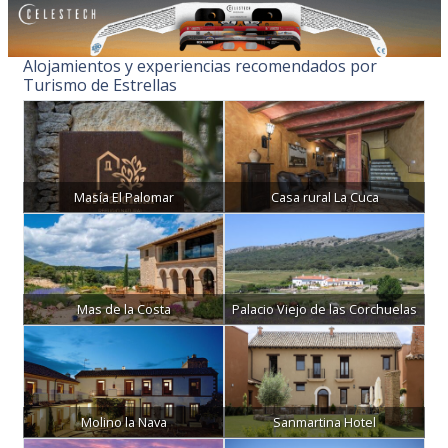
Alojamientos y experiencias recomendados por
Turismo de Estrellas
Masía El Palomar
Casa rural La Cuca
Mas de la Costa
Palacio Viejo de las Corchuelas
Molino la Nava
Sanmartina Hotel