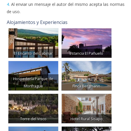
4.
Al enviar un mensaje el autor del mismo acepta las normas
de uso.
Alojamientos y Experiencias
El Encanto del Sabinar
Estancia El Pañuelo
Hospedería Parque de
Monfragüe
Finca Bergmann
Torre del Visco
Hotel Rural Sisapo