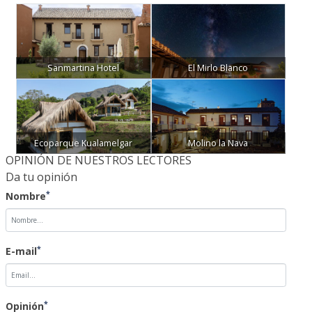
Sanmartina Hotel
El Mirlo Blanco
Ecoparque Kualamelgar
Molino la Nava
OPINIÓN DE NUESTROS LECTORES
Da tu opinión
*
Nombre
*
E-mail
*
Opinión