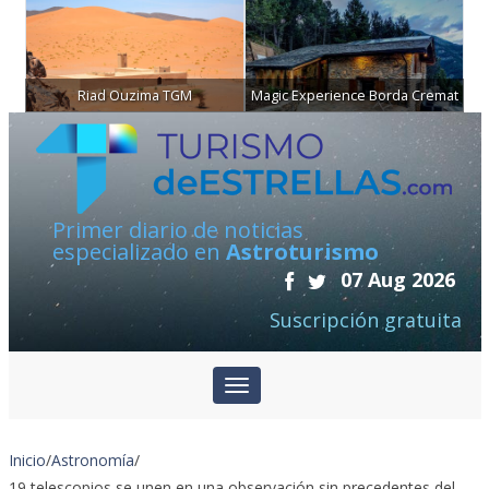
Riad Ouzima TGM
Magic Experience Borda Cremat
Primer diario de noticias
especializado en
Astroturismo
07 Aug 2026
Suscripción gratuita
Inicio
/
Astronomía
/
19 telescopios se unen en una observación sin precedentes del