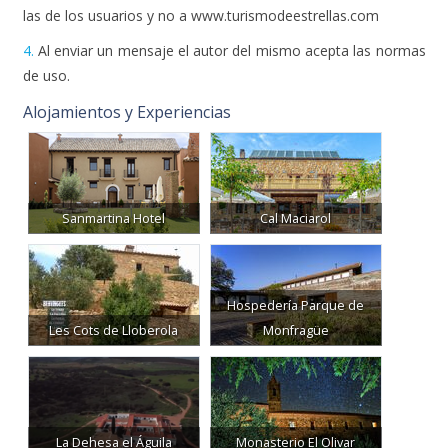
las de los usuarios y no a www.turismodeestrellas.com
4.
Al enviar un mensaje el autor del mismo acepta las normas
de uso.
Alojamientos y Experiencias
Sanmartina Hotel
Cal Maciarol
Hospedería Parque de
Les Cots de Lloberola
Monfragüe
La Dehesa el Águila
Monasterio El Olivar