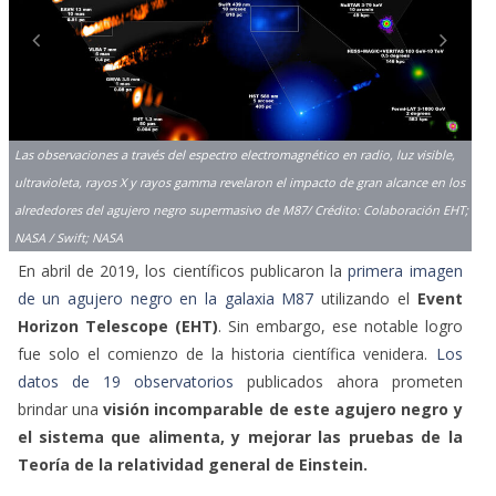
Las observaciones a través del espectro electromagnético en radio, luz visible,
ultravioleta, rayos X y rayos gamma revelaron el impacto de gran alcance en los
alrededores del agujero negro supermasivo de M87/ Crédito: Colaboración EHT;
NASA / Swift; NASA
En abril de 2019, los científicos publicaron la
primera imagen
de un agujero negro en la galaxia M87
utilizando el
Event
Horizon Telescope (EHT)
. Sin embargo, ese notable logro
fue solo el comienzo de la historia científica venidera.
Los
datos de 19 observatorios
publicados ahora prometen
brindar una
visión incomparable de este agujero negro y
el sistema que alimenta, y mejorar las pruebas de la
Teoría de la relatividad general de Einstein.