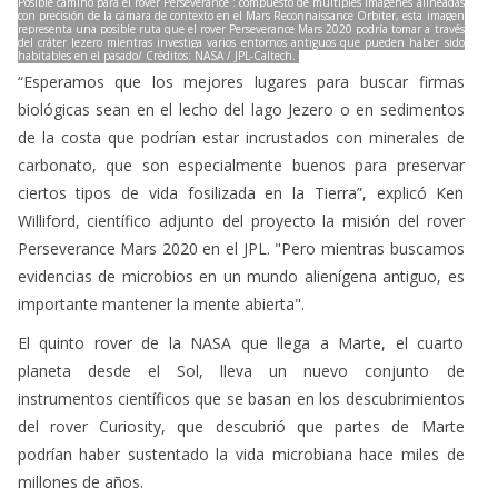
Posible camino para el rover Perseverance : compuesto de múltiples imágenes alineadas
con precisión de la cámara de contexto en el Mars Reconnaissance Orbiter, esta imagen
representa una posible ruta que el rover Perseverance Mars 2020 podría tomar a través
del cráter Jezero mientras investiga varios entornos antiguos que pueden haber sido
habitables en el pasado/ Créditos: NASA / JPL-Caltech.
“Esperamos que los mejores lugares para buscar firmas
biológicas sean en el lecho del lago Jezero o en sedimentos
de la costa que podrían estar incrustados con minerales de
carbonato, que son especialmente buenos para preservar
ciertos tipos de vida fosilizada en la Tierra”, explicó Ken
Williford, científico adjunto del proyecto la misión del rover
Perseverance Mars 2020 en el JPL. "Pero mientras buscamos
evidencias de microbios en un mundo alienígena antiguo, es
importante mantener la mente abierta".
El quinto rover de la NASA que llega a Marte, el cuarto
planeta desde el Sol, lleva un nuevo conjunto de
instrumentos científicos que se basan en los descubrimientos
del rover Curiosity, que descubrió que partes de Marte
podrían haber sustentado la vida microbiana hace miles de
millones de años.