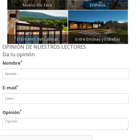
Molino Río Tera
Entheos
El Encanto del Sabinar
Entre Encinas y Estrellas
OPINIÓN DE NUESTROS LECTORES
Da tu opinión
*
Nombre
*
E-mail
*
Opinión