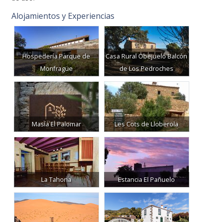
Alojamientos y Experiencias
Hospedería Parque de
Casa Rural Obejuelo Balcón
Monfragüe
de Los Pedroches
Masía El Palomar
Les Cots de Lloberola
La Tahona
Estancia El Pañuelo