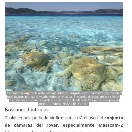
Las rocas a lo largo de la costa del lago Salda en Turquía fueron formadas por microbios
que atrapan minerales y sedimentos en el agua. El estudio de estos antiguos fósiles
microbianos en la Tierra ayuda a los científicos de Mars 2020 a prepararse para su
misión/ Créditos: NASA / JPL-Caltech.
Buscando biofirmas
Cualquier búsqueda de biofirmas incluirá el uso del
conjunto
de cámaras del rover, especialmente Mastcam-Z