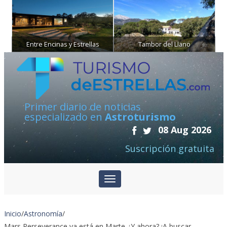
Entre Encinas y Estrellas
Tambor del Llano
Primer diario de noticias
especializado en
Astroturismo
08 Aug 2026
Suscripción gratuita
Inicio
/
Astronomía
/
Mars Perseverance ya está en Marte ¿Y ahora? ¡A buscar