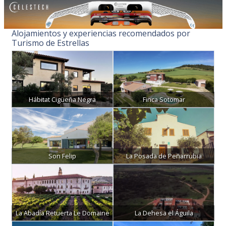
Alojamientos y experiencias recomendados por
Turismo de Estrellas
Hábitat Cigüeña Negra
Finca Sotomar
Son Felip
La Posada de Peñarrubia
La Abadía Retuerta Le Domaine
La Dehesa el Águila