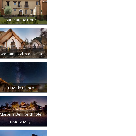
Sanmartina Hotel
WeCamp Cabo de Gata
El Mirlo Blanco
Maroma Belmond Hotel
Riviera Maya