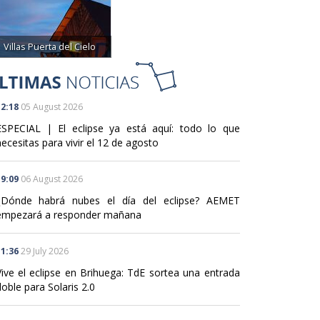
Villas Puerta del Cielo
2:18
05 August 2026
ESPECIAL | El eclipse ya está aquí: todo lo que
ecesitas para vivir el 12 de agosto
9:09
06 August 2026
¿Dónde habrá nubes el día del eclipse? AEMET
empezará a responder mañana
1:36
29 July 2026
Vive el eclipse en Brihuega: TdE sortea una entrada
oble para Solaris 2.0