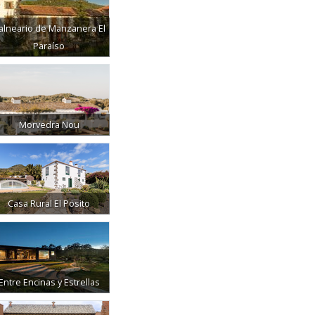
alneario de Manzanera El
Paraíso
Morvedra Nou
Casa Rural El Posito
Entre Encinas y Estrellas