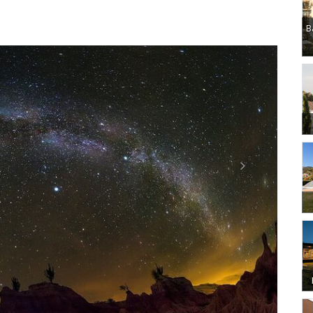
B
Next