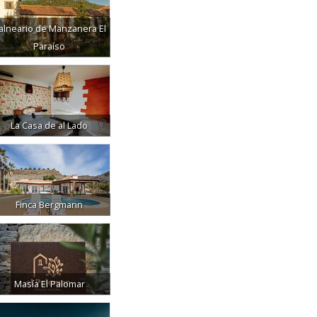
alneario de Manzanera El
Paraíso
La Casa de al Lado
Finca Bergmann
Masía El Palomar