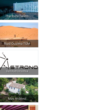
The Ibiza Twiins
Riad Ouzima TGM
VerAstronomía
Mas Ardèvol