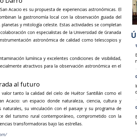
ío Darro
 San Acacio es su propuesta de experiencias astronómicas. El
ombinan la gastronomía local con la observación guiada del
 planetas y mitología celeste. Estas actividades se completan
colaboración con especialistas de la Universidad de Granada
 instrumentación astronómica de calidad como telescopios y
1
taminación lumínica y excelentes condiciones de visibilidad,
n
pecialmente atractivos para la observación astronómica en el
0
rada al futuro
d
valor tanto la calidad del cielo de Huétor Santillán como el
 Acacio: un espacio donde naturaleza, ciencia, cultura y
0
 naturales, su vinculación con el paisaje y su programa de
ente del turismo rural contemporáneo, comprometido con la
l
iencias transformadoras bajo las estrellas.
om/