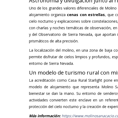
Astronomía y divulgación junto al r
Uno de los grandes valores diferenciales de Molino
alojamiento organiza
cenas con estrellas
, que c
cielo nocturno y explicaciones sobre constelaciones,
con charlas y noches temáticas de observación, en 
y del Observatorio de Sierra Nevada, que aportan
prismáticos de alta precisión.
La localización del molino, en una zona de baja con
permite disfrutar de cielos limpios y profundos, es
entorno de Sierra Nevada.
Un modelo de turismo rural con mi
La acreditación como Casa Rural Starlight pone en 
modelo de alojamiento que representa Molino San
bienestar se dan la mano. Su entorno de senderos
actividades convierten este enclave en un refer
protección del cielo nocturno y la creación de exper
Más información:
https://www.molinosanacacio.c