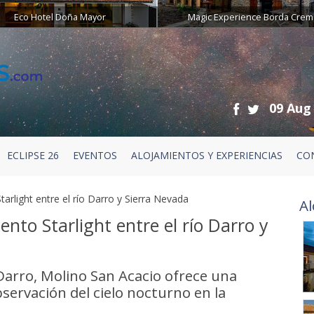
Eco Hotel Doña Mayor
Magic Experience Borda Crem
09 Aug
ECLIPSE 26
EVENTOS
ALOJAMIENTOS Y EXPERIENCIAS
CO
arlight entre el río Darro y Sierra Nevada
Al
nto Starlight entre el río Darro y
 Darro, Molino San Acacio ofrece una
servación del cielo nocturno en la