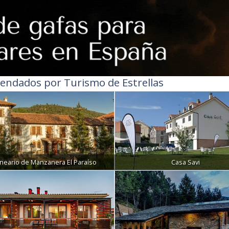
endados por Turismo de Estrellas
lneario de Manzanera El Paraíso
Casa Savi