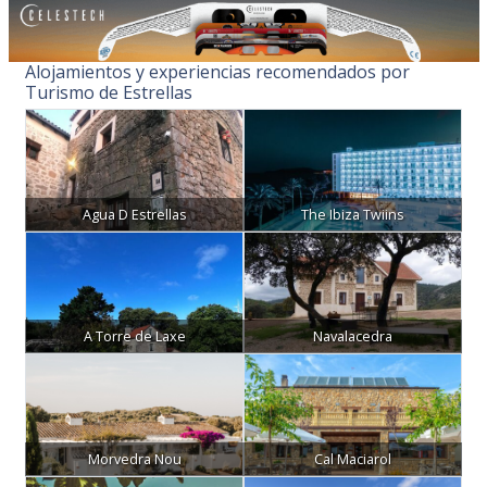
Alojamientos y experiencias recomendados por
Turismo de Estrellas
Agua D Estrellas
The Ibiza Twiins
A Torre de Laxe
Navalacedra
Morvedra Nou
Cal Maciarol