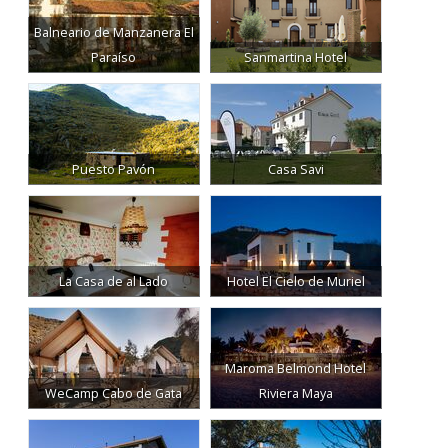
Balneario de Manzanera El
Paraíso
Sanmartina Hotel
Puesto Pavón
Casa Savi
La Casa de al Lado
Hotel El Cielo de Muriel
Maroma Belmond Hotel
WeCamp Cabo de Gata
Riviera Maya