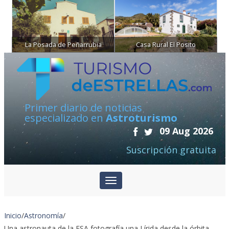
La Posada de Peñarrubia
Casa Rural El Posito
Primer diario de noticias
especializado en
Astroturismo
09 Aug 2026
Suscripción gratuita
Inicio
/
Astronomía
/
Una astronauta de la ESA fotografía una Lírida desde la órbita