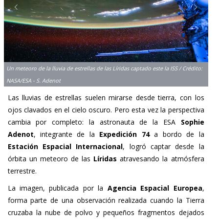
Un meteoro de la lluvia de estrellas de las Líridas captado este la ISS / Crédito:
NASA/ESA - S. Adenot
Las lluvias de estrellas suelen mirarse desde tierra, con los
ojos clavados en el cielo oscuro. Pero esta vez la perspectiva
cambia por completo: la astronauta de la ESA
Sophie
Adenot
, integrante de la
Expedición 74
a bordo de la
Estación Espacial Internacional
, logró captar desde la
órbita un meteoro de las
Líridas
atravesando la atmósfera
terrestre.
La imagen, publicada por la
Agencia Espacial Europea
,
forma parte de una observación realizada cuando la Tierra
cruzaba la nube de polvo y pequeños fragmentos dejados