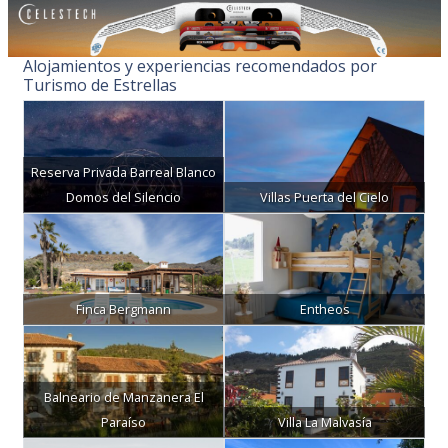
Alojamientos y experiencias recomendados por
Turismo de Estrellas
Reserva Privada Barreal Blanco
Domos del Silencio
Villas Puerta del Cielo
Finca Bergmann
Entheos
Balneario de Manzanera El
Paraíso
Villa La Malvasía