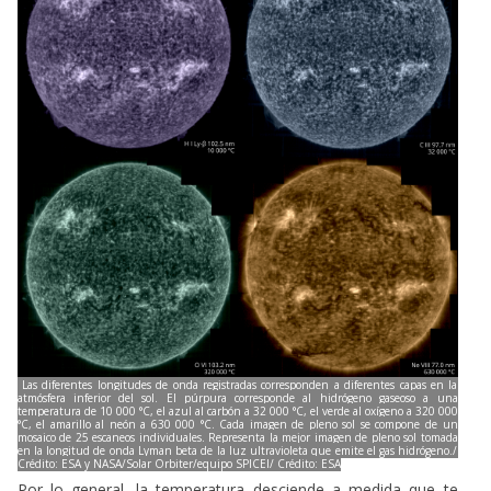
Las diferentes longitudes de onda registradas corresponden a diferentes capas en la
atmósfera inferior del sol. El púrpura corresponde al hidrógeno gaseoso a una
temperatura de 10 000 °C, el azul al carbón a 32 000 °C, el verde al oxígeno a 320 000
°C, el amarillo al neón a 630 000 °C. Cada imagen de pleno sol se compone de un
mosaico de 25 escaneos individuales. Representa la mejor imagen de pleno sol tomada
en la longitud de onda Lyman beta de la luz ultravioleta que emite el gas hidrógeno./
Crédito: ESA y NASA/Solar Orbiter/equipo SPICEl/ Crédito: ESA
Por lo general, la temperatura desciende a medida que te