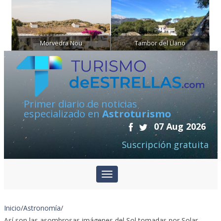
Morvedra Nou
Tambor del Llano
Primer diario de noticias
especializado en
Astroturismo
07 Aug 2026
Suscripción gratuita
Inicio
/
Astronomía
/
Así son las asombrosas imágenes del Sol tomadas por Solar