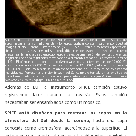
Solar Orbiter tomó imágenes del Sol el 7 de marzo, desde una distancia de
aproximadamente 75 millones de kilómetros, utilizando su instrumento Spectral
Imaging of the Coronal Environment (SPICE). SPICE toma "imágenes espectrales"
simultáneas en varias longitudes de onda diferentes del espectro ultravioleta extremo
al escanear la ranura de su espectrómetro a través de una región del Sol. Las diferentes
longitudes de onda registradas corresponden a diferentes capas en la atmósfera inferior
del Sol. El púrpura corresponde al hidrógeno gaseoso a una temperatura de 10 000 °C,
el azul al carbón a 32 000 °C, el verde al oxígeno a 320 000 °C, el amarillo al neón a
630 000 °C. Cada imagen de sol completo se compone de un mosaico de 25 escaneos
individuales. Representa la mejor imagen del Sol completo tomada en la longitud de
onda Lyman beta de la luz ultravioleta que emite el gas hidrógeno/. Crédito: ESA y
NASA/Solar Orbiter/equipo SPICE/ Crédito: ESA
Además de EUI, el instrumento SPICE también estuvo
registrando datos durante la travesía. Estos también
necesitaban ser ensamblados como un mosaico.
SPICE está diseñado para rastrear las capas en la
atmósfera del Sol desde la corona
, hasta una capa
conocida como cromosfera, acercándose a la superficie. El
instrumento hace esto al observar las diferentes longitudes