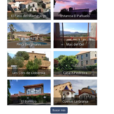
El Patio del Maestrazgo
Estancia El Pañuelo
Finca Bergmann
Mas del Cel
Les Cots de Lloberola
Casa A Pedreira
El Bornizo
Cuevas La Granja
Buscar más