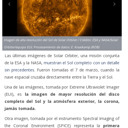
Imagen de alta resolución del Sol de Solar Orbiter./ Crédito: ESA y NASA/Solar
Orbiter/equipo EUI; Procesamiento de datos: E. Kraaikamp (ROB)
Las últimas imágenes de Solar Orbiter, una misión conjunta
de la ESA y la NASA,
muestran el Sol completo con un detalle
sin precedentes
. Fueron tomadas el 7 de marzo, cuando la
nave espacial cruzaba directamente entre la Tierra y el Sol.
Una de las imágenes, tomada por Extreme Ultraviolet Imager
(EUI), es
la imagen de mayor resolución del disco
completo del Sol y la atmósfera exterior, la corona,
jamás tomada.
Otra imagen, tomada por el instrumento Spectral Imaging of
the Coronal Environment (SPICE) representa la
primera