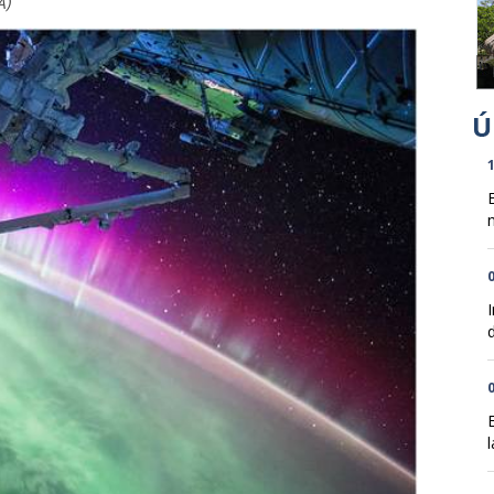
1
n
0
d
0
l