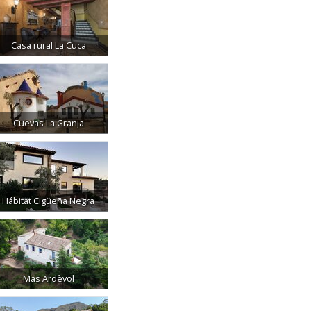
Casa rural La Cuca
Cuevas La Granja
Hábitat Cigüeña Negra
Mas Ardèvol