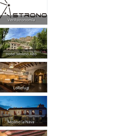
VerAstronomía
Hotel Molino Alto
LoRefugi
Molino la Nava