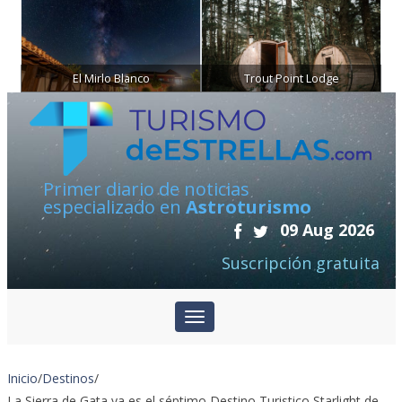
El Mirlo Blanco
Trout Point Lodge
Primer diario de noticias
especializado en
Astroturismo
09 Aug 2026
Suscripción gratuita
Inicio
/
Destinos
/
La Sierra de Gata ya es el séptimo Destino Turistico Starlight de