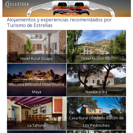
Alojamientos y experiencias recomendados por
Turismo de Estrellas
Hotel Rural Sisapo
Hotel Molino Alto
Maroma Belmond Hotel Riviera
Maya
Navalacedra
Casa Rural Obejuelo Balcón de
La Tahona
Los Pedroches