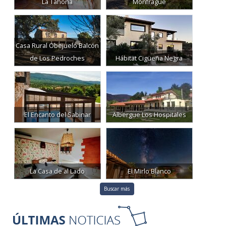
La Tahona
Monfragüe
Casa Rural Obejuelo Balcón
de Los Pedroches
Hábitat Cigüeña Negra
El Encanto del Sabinar
Albergue Los Hospitales
La Casa de al Lado
El Mirlo Blanco
Buscar más