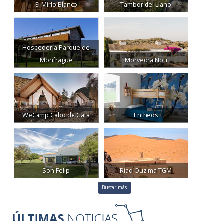
El Mirlo Blanco
Tambor del Llano
Hospedería Parque de
Monfragüe
Morvedra Nou
WeCamp Cabo de Gata
Entheos
Son Felip
Riad Ouzima TGM
Buscar más