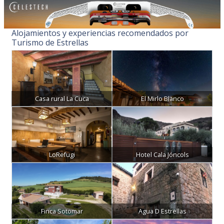
Alojamientos y experiencias recomendados por
Turismo de Estrellas
Casa rural La Cuca
El Mirlo Blanco
LoRefugi
Hotel Cala Jóncols
Finca Sotomar
Agua D Estrellas