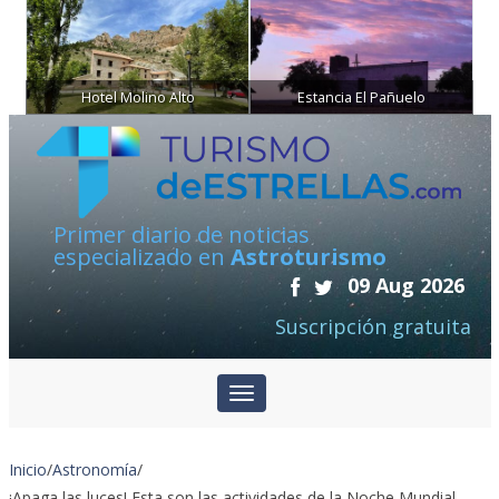
Hotel Molino Alto
Estancia El Pañuelo
Primer diario de noticias
especializado en
Astroturismo
09 Aug 2026
Suscripción gratuita
Inicio
/
Astronomía
/
¡Apaga las luces! Esta son las actividades de la Noche Mundial