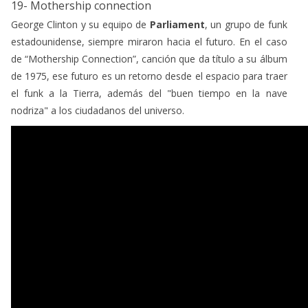
19- Mothership connection
George Clinton y su equipo de
Parliament
, un grupo de funk
estadounidense, siempre miraron hacia el futuro. En el caso
de “Mothership Connection”, canción que da título a su álbum
de 1975, ese futuro es un retorno desde el espacio para traer
el funk a la Tierra, además del "buen tiempo en la nave
nodriza" a los ciudadanos del universo.