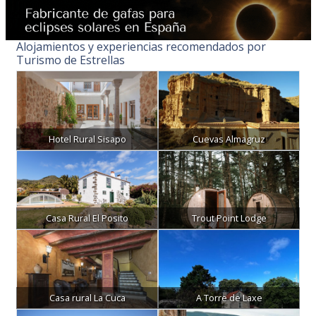
Alojamientos y experiencias recomendados por
Turismo de Estrellas
Hotel Rural Sisapo
Cuevas Almagruz
Casa Rural El Posito
Trout Point Lodge
Casa rural La Cuca
A Torre de Laxe