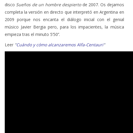
disco
Sueños de un hombre despierto
de 2007. Os dejamos
completa la versión en directo que interpretó en Argentina en
2009 porque nos encanta el diálogo inicial con el genial
músico Javier Bergia pero, para los impacientes, la música
empieza tras el minuto 5’50’’.
Leer
"
Cuándo y cómo alcanzaremos Alfa-Centauri
"