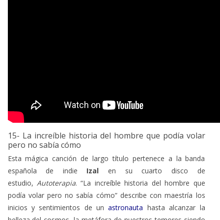
15- La increíble historia del hombre que podía volar
pero no sabía cómo
Esta mágica canción de largo título pertenece a la banda
española de indie
Izal
en su cuarto disco de
estudio,
Autoterapia
. “La increíble historia del hombre que
podía volar pero no sabía cómo” describe con maestría los
inicios y sentimientos de un
astronauta
hasta alcanzar la
belleza del cosmos, la metáfora de nuestros temores siendo