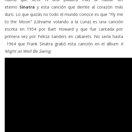
eterno
Sinatra
y esta canción que derrite al corazón más
duro. Lo que quizás no todo el mundo conoce es que "Fly me
to the Moon" (Llévame volando a la Luna) es una canción
escrita en 1954 por Bart Howard y que fue cantada por
primera vez por Felicia Sanders en cabarets. No sería hasta
1964 que Frank Sinatra grabó esta canción en el álbum
It
Might as Well Be Swing
.