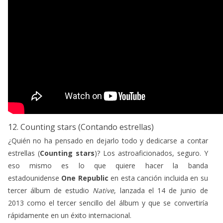
12. Counting stars (Contando estrellas)
¿Quién no ha pensado en dejarlo todo y dedicarse a contar
estrellas (
Counting stars
)? Los astroaficionados, seguro. Y
eso mismo es lo que quiere hacer la banda
estadounidense
One Republic
en esta canción incluida en su
tercer álbum de estudio
Native
, lanzada el 14 de junio de
2013 como el tercer sencillo del álbum y que se convertiría
rápidamente en un éxito internacional.