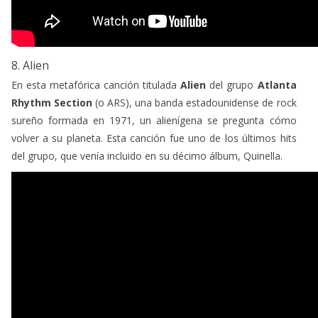
8. Alien
En esta metafórica canción titulada
Alien
del grupo
Atlanta
Rhythm Section
(o ARS), una banda estadounidense de rock
sureño formada en 1971, un alienígena se pregunta cómo
volver a su planeta. Esta canción fue uno de los últimos hits
del grupo, que venía incluido en su décimo álbum, Quinella.