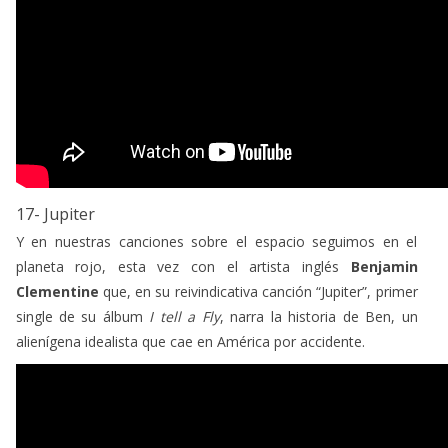
17- Jupiter
Y en nuestras canciones sobre el espacio seguimos en el
planeta rojo, esta vez con el artista inglés
Benjamin
Clementine
que, en su reivindicativa canción “Jupiter”, primer
single de su álbum
I tell a Fly
, narra la historia de Ben, un
alienígena idealista que cae en América por accidente.