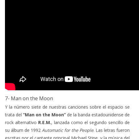
7- Man on the Moon
Y la número siete de nuestras canciones sobre el espacio se
trata del
“Man on the Moon”
de la banda estadounidense de
rock alternativo
R.E.M.
, lanzada como el segundo sencillo de
su álbum de 1992
Automatic for the People
. Las letras fueron
escritas por el cantante principal Michael Stipe, y la música del