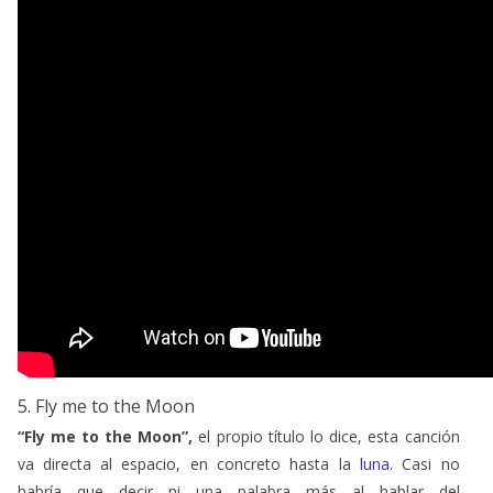
5. Fly me to the Moon
“Fly me to the Moon”,
el propio título lo dice, esta canción
va directa al espacio, en concreto hasta la
luna
. Casi no
habría que decir ni una palabra más al hablar del