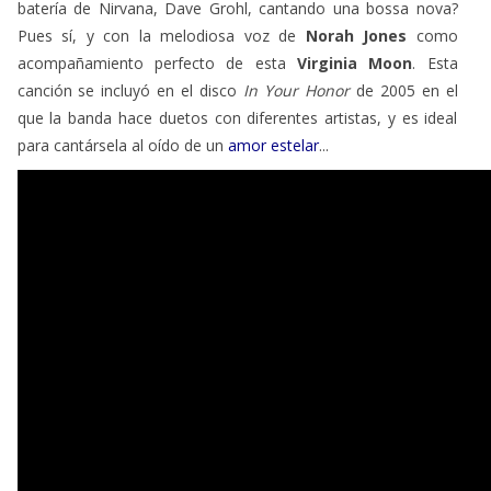
batería de Nirvana, Dave Grohl, cantando una bossa nova?
Pues sí, y con la melodiosa voz de
Norah Jones
como
acompañamiento perfecto de esta
Virginia Moon
. Esta
canción se incluyó en el disco
In Your Honor
de 2005 en el
que la banda hace duetos con diferentes artistas, y es ideal
para cantársela al oído de un
amor estelar
...