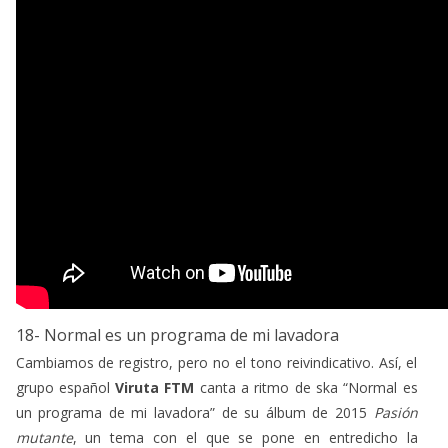
18- Normal es un programa de mi lavadora
Cambiamos de registro, pero no el tono reivindicativo. Así, el
grupo español
Viruta FTM
canta a ritmo de ska “Normal es
un programa de mi lavadora” de su álbum de 2015
Pasión
mutante
, un tema con el que se pone en entredicho la