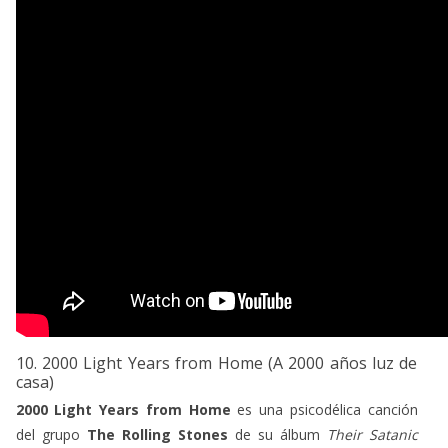
10. 2000 Light Years from Home (A 2000 años luz de
casa)
2000 Light Years from Home
es una psicodélica canción
del grupo
The Rolling Stones
de su álbum
Their Satanic