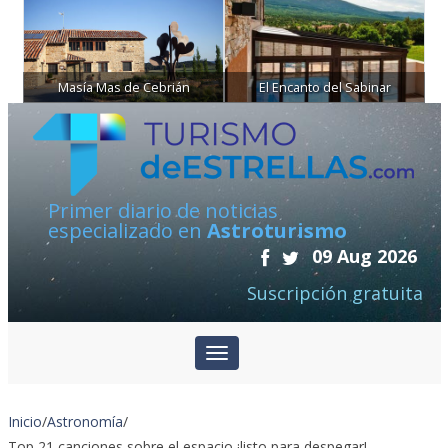
Masía Mas de Cebrián
El Encanto del Sabinar
Primer diario de noticias
especializado en
Astroturismo
09 Aug 2026
Suscripción gratuita
Inicio
/
Astronomía
/
Top 21 canciones sobre el espacio ¡listo para despegar!