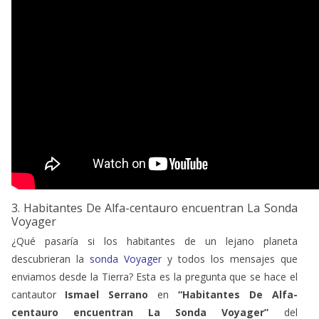
3. Habitantes De Alfa-centauro encuentran La Sonda
Voyager
¿Qué pasaría si los habitantes de un lejano planeta
descubrieran la
sonda Voyager
y todos los mensajes que
enviamos desde la Tierra? Esta es la pregunta que se hace el
cantautor
Ismael Serrano
en
“Habitantes De Alfa-
centauro encuentran La Sonda Voyager”
del