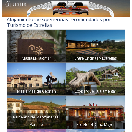
Alojamientos y experiencias recomendados por
Turismo de Estrellas
Masía El Palomar
Entre Encinas y Estrellas
Masía Mas de Cebrián
Ecoparque Kualamelgar
Balneario de Manzanera El
Paraíso
Eco Hotel Doña Mayor