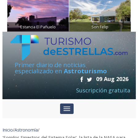
Estancia El Pañuelo
Son Felip
Primer diario de noticias
especializado en
Astroturismo
09 Aug 2026
Suscripción gratuita
Inicio
/
Astronomía
/
'Sonidos Siniestros del Sistema Solar', la lista de la NASA para