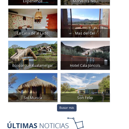
Experience
Morvedra Nou
La Casa de al Lado
Mas del Cel
Ecoparque Kualamelgar
Hotel Cala Jóncols
Sol Muisca
Son Felip
Buscar más