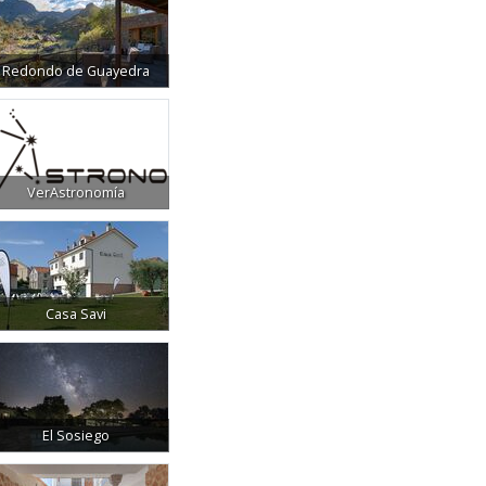
Redondo de Guayedra
VerAstronomía
Casa Savi
El Sosiego