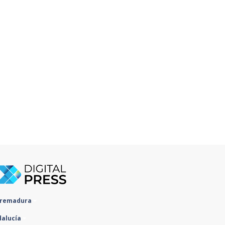
tremadura
dalucía