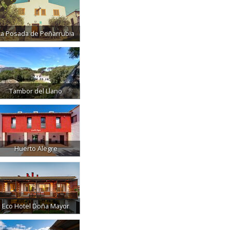
La Posada de Peñarrubia
Tambor del Llano
Huerto Alegre
Eco Hotel Doña Mayor